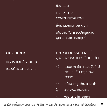
ชีวิตนิสิต
ONE-STOP
COMMUNICATIONS
สิ่งอำนวยความสะดวก
นโยบายคุ้มครองข้อมูลส่วน
บุคคล และการใช้คุกกี้
ติดต่อคณะ
คณะวิศวกรรมศาสตร์
จุฬาลงกรณ์มหาวิทยาลัย
คณาจารย์ / บุคลากร
ถนนพญาไท แขวงวังใหม่

เบอร์ติดต่อหน่วยงาน
เขตปทุมวัน กรุงเทพฯ
10330
info@eng.chula.ac.th

+66-2-218-6337

+66-2-218-6694

เราใช้คุกกี้เพื่อพัฒนาประสิทธิภาพ และประสบการณ์ที่ดีในการใช้เว็บไซต์