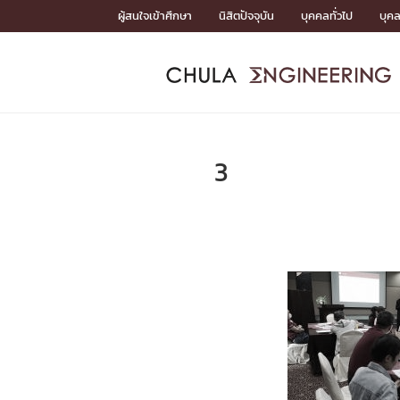
Skip
ผู้สนใจเข้าศึกษา
นิสิตปัจจุบัน
บุคคลทั่วไป
บุค
to
content
หน้าแรกSDGs/Covid19

Toward Innovative Society: fight COVID19
ADMISS
ACADEM
FACULTY
DEPART
RESEAR
ABOUT
หน้าแรกSDGs/Covid19

Sustainable Development Goals (SDGs)
ADMISSIO
3
หน้าแรกสมัครเรียน
หน้าแรกหลักสูตร
หน้าแรกบุคลากร
หน้าแรกภาควิชา/หน่วยงาน
หน้าแรกวิจัย
หน้าแรกเกี่ยวกับคณะ






หน้าแรกสมัครเรียน

หลักสูตรที่เปิดสอน
ข่าวรับสมัครนิสิต
ปฏิทินรับสมัครนิสิต
ACADEMI
หน้าแรกหลักสูตร

หลักสูตรปริญญาตรี
หลักสูตรปริญญาโท
หลักสูตรปริญญาเอก
BULLETIN