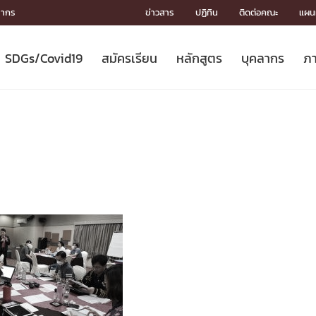
ลากร
ข่าวสาร
ปฏิทิน
ติดต่อคณะ
แผนผ
SDGs/Covid19
สมัครเรียน
หลักสูตร
บุคลากร
ภา
ION
ICS
MENTS
CH
Toward Innovative Society: fight
หลักสูตรที่เปิดสอน
หลักสูตรปริญญาตรี
คณะผู้บริหาร
หน่วยงาน
จรรยาบรรณนักวิจัย
เกี่ยวข้องกับ COVID-19















COVID19
(S
ปฏิทินรับสมัครนิสิต
หลักสูตรปริญญาเอก
โครงสร้างองค์กร
กลุ่มวิจัย
Partnership











N
Engineering My World : สร้างสรรค์
ศาสตราจารย์กิตติคุณ
ผลงานวิจัย
สิ่งอำนวยความสะดวก








โลกใหม่ด้วยวิศวกรรม
การ
ประชาสัมพันธ์ทุนวิจัย (ปกติ)
ดาวน์โหลด




ประกาศและแบบฟอร์ม
จุฬาฯ NetAuth





ติดต่อฝ่ายวิจัย
หน่วยวิศวศึกษา




multi-mentoring system

CS