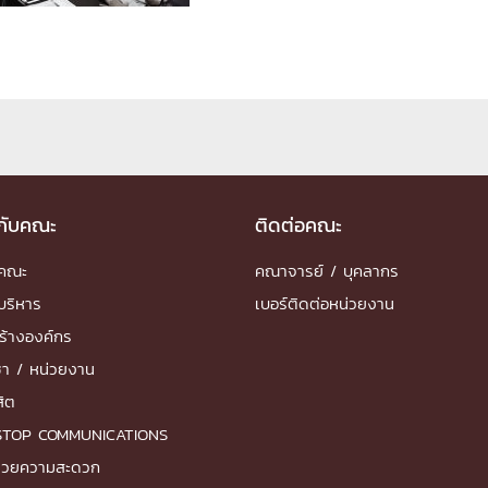
ด้วยวิศวกรรม
นรู้ตลอดชีวิต
งสร้างองค์กร
วกับคณะ
ติดต่อคณะ
ุณ
ำคณะ
คณาจารย์ / บุคลากร
NTS
บริหาร
เบอร์ติดต่อหน่วยงาน
ร้างองค์กร
ชา / หน่วยงาน
สิต
STOP COMMUNICATIONS
ำนวยความสะดวก