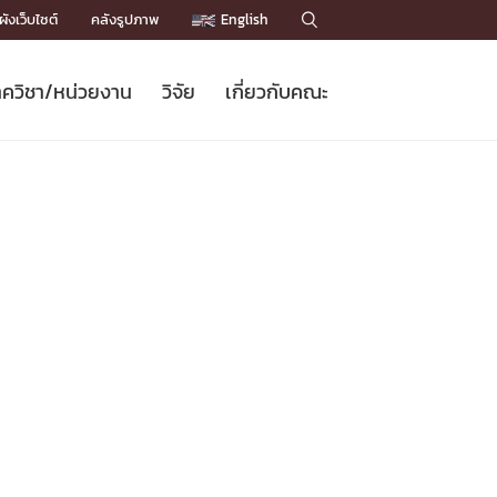
ังเว็บไซต์
คลังรูปภาพ
English

ควิชา/หน่วยงาน
วิจัย
เกี่ยวกับคณะ
Sustainable Development Goals
ข่าวรับสมัครนิสิต
หลักสูตรปริญญาโท
คณาจารย์ / บุคลากร
เบอร์ติดต่อหน่วยงาน
ข่าววิจัย
แนะนำคณะ


DGs)
BULLETIN
ทำเนียบศักดิ์อินทาเนีย
ทำเนียบนักวิจัย
โครงสร้างองค์กร
โครงการ Chula Engineering สนับสนุน
ปริญญากิตติมศักดิ์
วารสารวิชาการ
Facts and Figures
เรียนรู้ตลอดชีวิต (Lifelong Learning)
ประชาสัมพันธ์ทุนวิจัย (พิเศษ)
ติดต่อคณะ

คำถามด้านวิจัยที่พบบ่อย
ห้องสมุด

เชื่อมต่อหน่วยงานด้านวิจัย