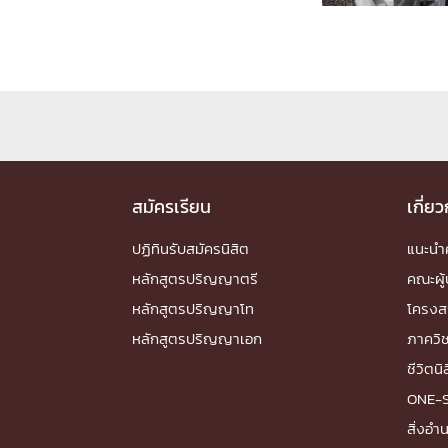
Engineering My World : สร้างสรรค์โลกใหม่
โครงการ Chula Engineering สนับสนุนการเรีย
(Lifelong Learning)
FACULTY
หน้าแรกบุคลากร

คณะผู้บริหาร
คณาจารย์ / บุคลากร
โคร
สมัครเรียน
เกี่ย
ทำเนียบศักดิ์อินทาเนีย
ศาสตราจารย์กิตติค
ปฏิทินรับสมัครนิสิต
ปริญญากิตติมศักดิ์
แนะน
DEPARTME
หลักสูตรปริญญาตรี
คณะผู้
หลักสูตรปริญญาโท
โครงส
หลักสูตรปริญญาเอก
ภาควิ
หน้าแรกภาควิชา/หน่วยงาน

หน่วยงาน
เบอร์ติดต่อหน่วยงาน
ชีวิตนิ
RESEARCH
ONE-
สิ่งอ