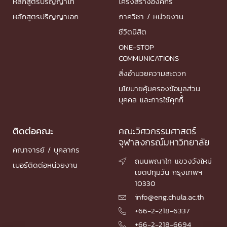
หลักสูตรปริญญาโท
โครงสร้างองค์กร
หลักสูตรปริญญาเอก
ภาควิชา / หน่วยงาน
ชีวิตนิสิต
ONE-STOP
COMMUNICATIONS
สิ่งอำนวยความสะดวก
นโยบายคุ้มครองข้อมูลส่วน
บุคคล และการใช้คุกกี้
ติดต่อคณะ
คณะวิศวกรรมศาสตร์
จุฬาลงกรณ์มหาวิทยาลัย
คณาจารย์ / บุคลากร
ถนนพญาไท แขวงวังใหม่

เบอร์ติดต่อหน่วยงาน
เขตปทุมวัน กรุงเทพฯ
10330
info@eng.chula.ac.th

+66-2-218-6337

+66-2-218-6694
