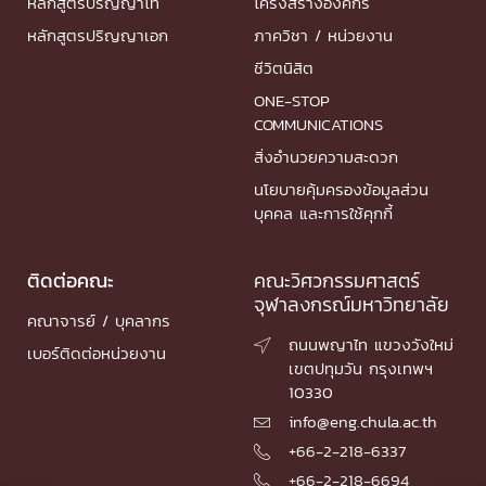
หลักสูตรปริญญาโท
โครงสร้างองค์กร
หลักสูตรปริญญาเอก
ภาควิชา / หน่วยงาน
ชีวิตนิสิต
ONE-STOP
COMMUNICATIONS
สิ่งอำนวยความสะดวก
นโยบายคุ้มครองข้อมูลส่วน
บุคคล และการใช้คุกกี้
ติดต่อคณะ
คณะวิศวกรรมศาสตร์
จุฬาลงกรณ์มหาวิทยาลัย
คณาจารย์ / บุคลากร
ถนนพญาไท แขวงวังใหม่

เบอร์ติดต่อหน่วยงาน
เขตปทุมวัน กรุงเทพฯ
10330
info@eng.chula.ac.th

+66-2-218-6337

+66-2-218-6694
