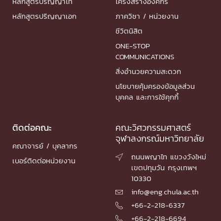
หลักสูตรปริญญาโท
โครงสร้างองค์กร
หลักสูตรปริญญาเอก
ภาควิชา / หน่วยงาน
ชีวิตนิสิต
ONE-STOP
COMMUNICATIONS
สิ่งอำนวยความสะดวก
นโยบายคุ้มครองข้อมูลส่วน
บุคคล และการใช้คุกกี้
ติดต่อคณะ
คณะวิศวกรรมศาสตร์
จุฬาลงกรณ์มหาวิทยาลัย
คณาจารย์ / บุคลากร
ถนนพญาไท แขวงวังใหม่

เบอร์ติดต่อหน่วยงาน
เขตปทุมวัน กรุงเทพฯ
10330
info@eng.chula.ac.th

+66-2-218-6337

+66-2-218-6694
