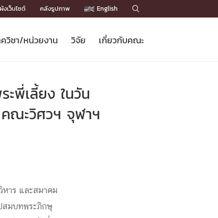
ังเว็บไซต์
คลังรูปภาพ
English

ควิชา/หน่วยงาน
วิจัย
เกี่ยวกับคณะ
Sustainable Development Goals
ข่าวรับสมัครนิสิต
หลักสูตรปริญญาโท
คณาจารย์ / บุคลากร
เบอร์ติดต่อหน่วยงาน
ข่าววิจัย
แนะนำคณะ


DGs)
BULLETIN
ทำเนียบศักดิ์อินทาเนีย
ทำเนียบนักวิจัย
โครงสร้างองค์กร
ี่เลี้ยง ในวัน
โครงการ Chula Engineering สนับสนุน
ปริญญากิตติมศักดิ์
วารสารวิชาการ
Facts and Figures
เรียนรู้ตลอดชีวิต (Lifelong Learning)
ประชาสัมพันธ์ทุนวิจัย (พิเศษ)
ติดต่อคณะ

จ คณะวิศวฯ จุฬาฯ
คำถามด้านวิจัยที่พบบ่อย
ห้องสมุด

เชื่อมต่อหน่วยงานด้านวิจัย
รวิหาร และสมาคม
ุปสมบทพระภิกษุ