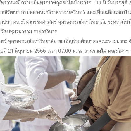
าหมณ์ ถวายเป็นพระราชกุศลเนื่องในวาระ 100 ปี วันประสูติ สม
ด้วยวิศวกรรม
ัลยาณิวัฒนา กรมหลวงนราธิวาสราชนครินทร์ และเพื่อเฉลิมฉลอ
นรู้ตลอดชีวิต
าปนา คณะวิศวกรรมศาสตร์ จุฬาลงกรณ์มหาวิทยาลัย ระหว่างวันที
 วัดปทุมวนาราม ราชวรวิหาร
ร์ จุฬาลงกรณ์มหาวิทยาลัย ขอเชิญร่วมตักบาตรคณะพระนวกะ จ
ันพุธที่ 21 มิถุนายน 2566 เวลา 07.00 น. ณ สวนรวมใจ คณะวิศวฯ 
งสร้างองค์กร
ุณ
NTS