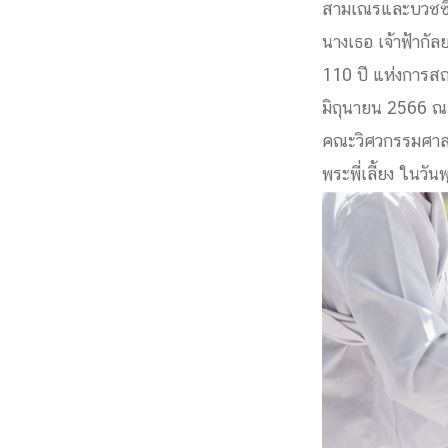
สามเณรและบวชชีพร
Engineering My World : สร้างสรรค์โลกใหม่
นางเธอ เจ้าฟ้าก
โครงการ Chula Engineering สนับสนุนการเรีย
110 ปี แห่งการสถ
(Lifelong Learning)
FACULTY
มิถุนายน 2566 ณ
คณะวิศวกรรมศาสต
หน้าแรกบุคลากร
พระพี่เลี้ยง ในว

คณะผู้บริหาร
คณาจารย์ / บุคลากร
โคร
ทำเนียบศักดิ์อินทาเนีย
ศาสตราจารย์กิตติค
ปริญญากิตติมศักดิ์
DEPARTME
หน้าแรกภาควิชา/หน่วยงาน

หน่วยงาน
เบอร์ติดต่อหน่วยงาน
RESEARCH