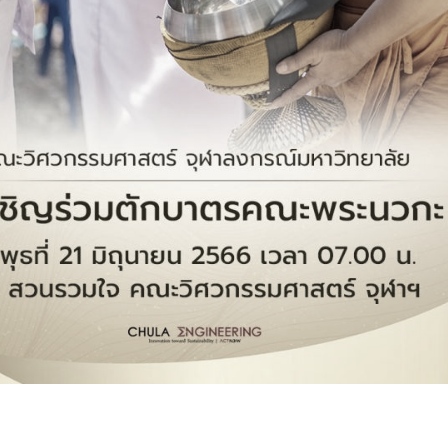
การ
ุนวิจัย (พิเศษ)
บ่อย
tnership
ณะ
ษา