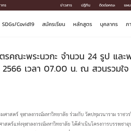
ลากร
ข่าวสาร
ปฏิทิน
ติดต่อคณะ
แผนผ
SDGs/Covid19
สมัครเรียน
หลักสูตร
บุคลากร
ภา
ION
ICS
MENTS
CH
Toward Innovative Society: fight
หลักสูตรที่เปิดสอน
หลักสูตรปริญญาตรี
คณะผู้บริหาร
หน่วยงาน
จรรยาบรรณนักวิจัย
เกี่ยวข้องกับ COVID-19















COVID19
(S
ปฏิทินรับสมัครนิสิต
หลักสูตรปริญญาเอก
โครงสร้างองค์กร
กลุ่มวิจัย
Partnership











N
ตรคณะพระนวกะ จำนวน 24 รูป และพระพ
Engineering My World : สร้างสรรค์
ศาสตราจารย์กิตติคุณ
ผลงานวิจัย
สิ่งอำนวยความสะดวก








โลกใหม่ด้วยวิศวกรรม
การ
ประชาสัมพันธ์ทุนวิจัย (ปกติ)
ดาวน์โหลด




ายน 2566 เวลา 07.00 น. ณ สวนรวมใ
ประกาศและแบบฟอร์ม
จุฬาฯ NetAuth





ติดต่อฝ่ายวิจัย
หน่วยวิศวศึกษา




multi-mentoring system

CS
รมศาสตร์ จุฬาลงกรณ์มหาวิทยาลัย ร่วมกับ วัดปทุมวนาราม ราชว
รมศาสตร์แห่งจุฬาลงกรณ์มหาวิทยาลัย ได้ดำเนินโครงการบรรพชาอ