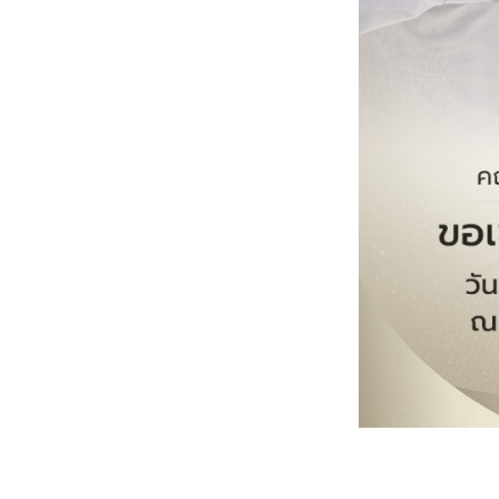
หน้าแรกวิจัย

จรรยาบรรณนักวิจัย
ข่าววิจัย
กลุ่มวิจัย
ทำเนียบนักวิจัย
ผลงานวิจัย
วารสารวิชา
ประชาสัมพันธ์ทุนวิจัย (ปกติ)
ประชาสัมพันธ์ท
ประกาศและแบบฟอร์ม
คำถามด้านวิจัยที่พบ
ติดต่อฝ่ายวิจัย
เชื่อมต่อหน่วยงานด้านวิจัย
multi-mentoring system
ABOUT
หน้าแรกเกี่ยวกับคณะ

เกี่ยวข้องกับ COVID-19
แนะนำคณะ
Par
โครงสร้างองค์กร
สิ่งอำนวยความสะดวก
Facts and Figures
ดาวน์โหลด
ติดต่อค
จุฬาฯ NetAuth
ห้องสมุด
หน่วยวิศวศึก