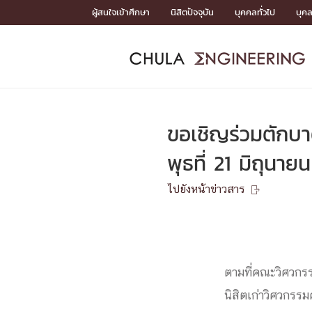
Skip
ผู้สนใจเข้าศึกษา
นิสิตปัจจุบัน
บุคคลทั่วไป
บุค
to
content
หน้าแรกSDGs/Covid19

Toward Innovative Society: fight COVID19
ADMISS
ACADEM
FACULTY
DEPART
RESEAR
ABOUT
หน้าแรกSDGs/Covid19

Sustainable Development Goals (SDGs)
ADMISSIO
ขอเชิญร่วมตักบา
หน้าแรกสมัครเรียน
หน้าแรกหลักสูตร
หน้าแรกบุคลากร
หน้าแรกภาควิชา/หน่วยงาน
หน้าแรกวิจัย
หน้าแรกเกี่ยวกับคณะ






พุธที่ 21 มิถุน
หน้าแรกสมัครเรียน

หลักสูตรที่เปิดสอน
ไปยังหน้าข่าวสาร
ข่าวรับสมัครนิสิต

ปฏิทินรับสมัครนิสิต
ACADEMI
ตามที่คณะวิศวกร
หน้าแรกหลักสูตร

หลักสูตรปริญญาตรี
หลักสูตรปริญญาโท
นิสิตเก่าวิศวกร
หลักสูตรปริญญาเอก
BULLETIN