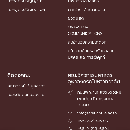
หลักสูตรปริญญาโท
โครงสร้างองค์กร
หลักสูตรปริญญาเอก
ภาควิชา / หน่วยงาน
ชีวิตนิสิต
ONE-STOP
COMMUNICATIONS
สิ่งอำนวยความสะดวก
นโยบายคุ้มครองข้อมูลส่วน
บุคคล และการใช้คุกกี้
ติดต่อคณะ
คณะวิศวกรรมศาสตร์
จุฬาลงกรณ์มหาวิทยาลัย
คณาจารย์ / บุคลากร
ถนนพญาไท แขวงวังใหม่

เบอร์ติดต่อหน่วยงาน
เขตปทุมวัน กรุงเทพฯ
10330
info@eng.chula.ac.th

+66-2-218-6337

+66-2-218-6694
