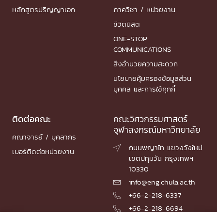
หลักสูตรปริญญาเอก
ภาควิชา / หน่วยงาน
ชีวิตนิสิต
ONE-STOP
COMMUNICATIONS
สิ่งอำนวยความสะดวก
นโยบายคุ้มครองข้อมูลส่วน
บุคคล และการใช้คุกกี้
ติดต่อคณะ
คณะวิศวกรรมศาสตร์
จุฬาลงกรณ์มหาวิทยาลัย
คณาจารย์ / บุคลากร
ถนนพญาไท แขวงวังใหม่

เบอร์ติดต่อหน่วยงาน
เขตปทุมวัน กรุงเทพฯ
10330
info@eng.chula.ac.th

+66-2-218-6337

+66-2-218-6694
