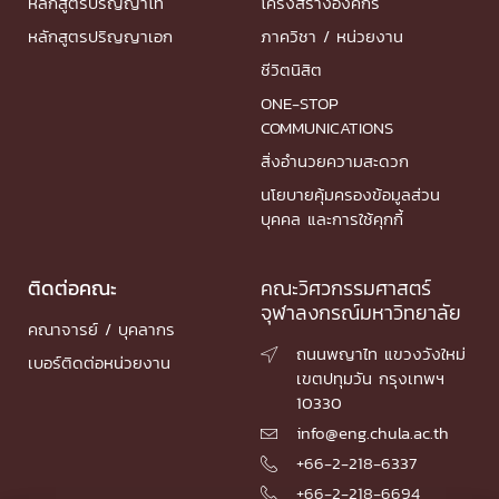
หลักสูตรปริญญาโท
โครงสร้างองค์กร
หลักสูตรปริญญาเอก
ภาควิชา / หน่วยงาน
ชีวิตนิสิต
ONE-STOP
COMMUNICATIONS
สิ่งอำนวยความสะดวก
นโยบายคุ้มครองข้อมูลส่วน
บุคคล และการใช้คุกกี้
ติดต่อคณะ
คณะวิศวกรรมศาสตร์
จุฬาลงกรณ์มหาวิทยาลัย
คณาจารย์ / บุคลากร
ถนนพญาไท แขวงวังใหม่

เบอร์ติดต่อหน่วยงาน
เขตปทุมวัน กรุงเทพฯ
10330
info@eng.chula.ac.th

+66-2-218-6337

+66-2-218-6694
