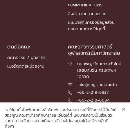
COMMUNICATIONS
สิ่งอำนวยความสะดวก
นโยบายคุ้มครองข้อมูลส่วน
บุคคล และการใช้คุกกี้
ติดต่อคณะ
คณะวิศวกรรมศาสตร์
จุฬาลงกรณ์มหาวิทยาลัย
คณาจารย์ / บุคลากร
ถนนพญาไท แขวงวังใหม่

เบอร์ติดต่อหน่วยงาน
เขตปทุมวัน กรุงเทพฯ
10330
info@eng.chula.ac.th

+66-2-218-6337

+66-2-218-6694

เราใช้คุกกี้เพื่อพัฒนาประสิทธิภาพ และประสบการณ์ที่ดีในการใช้เว็บไซต์
ของคุณ คุณสามารถศึกษารายละเอียดได้ที่
นโยบายความเป็นส่วนตัว
และสามารถจัดการความเป็นส่วนตัวเองได้ของคุณได้เองโดยคลิกที่
© 2026 Faculty of Engineering, Chulalongkorn University
ตั้งค่า