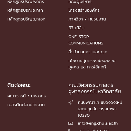
หลักสูตรปริญญาตรี
คณะผู้บริหาร
หลักสูตรปริญญาโท
โครงสร้างองค์กร
หลักสูตรปริญญาเอก
ภาควิชา / หน่วยงาน
ชีวิตนิสิต
ONE-STOP
COMMUNICATIONS
สิ่งอำนวยความสะดวก
นโยบายคุ้มครองข้อมูลส่วน
บุคคล และการใช้คุกกี้
ติดต่อคณะ
คณะวิศวกรรมศาสตร์
จุฬาลงกรณ์มหาวิทยาลัย
คณาจารย์ / บุคลากร
ถนนพญาไท แขวงวังใหม่

เบอร์ติดต่อหน่วยงาน
เขตปทุมวัน กรุงเทพฯ
10330
info@eng.chula.ac.th

+66-2-218-6337