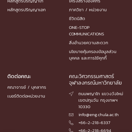
หลักสูตรปริญญาโท
โครงสร้างองค์กร
หลักสูตรปริญญาเอก
ภาควิชา / หน่วยงาน
ชีวิตนิสิต
ONE-STOP
COMMUNICATIONS
สิ่งอำนวยความสะดวก
นโยบายคุ้มครองข้อมูลส่วน
บุคคล และการใช้คุกกี้
ติดต่อคณะ
คณะวิศวกรรมศาสตร์
จุฬาลงกรณ์มหาวิทยาลัย
คณาจารย์ / บุคลากร
ถนนพญาไท แขวงวังใหม่

เบอร์ติดต่อหน่วยงาน
เขตปทุมวัน กรุงเทพฯ
10330
info@eng.chula.ac.th

+66-2-218-6337

+66-2-218-6694
