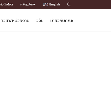
ังเว็บไซต์
คลังรูปภาพ
English

ควิชา/หน่วยงาน
วิจัย
เกี่ยวกับคณะ
Sustainable Development Goals
ข่าวรับสมัครนิสิต
หลักสูตรปริญญาโท
คณาจารย์ / บุคลากร
เบอร์ติดต่อหน่วยงาน
ข่าววิจัย
แนะนำคณะ


DGs)
BULLETIN
ทำเนียบศักดิ์อินทาเนีย
ทำเนียบนักวิจัย
โครงสร้างองค์กร
โครงการ Chula Engineering สนับสนุน
ปริญญากิตติมศักดิ์
วารสารวิชาการ
Facts and Figures
เรียนรู้ตลอดชีวิต (Lifelong Learning)
ประชาสัมพันธ์ทุนวิจัย (พิเศษ)
ติดต่อคณะ

คำถามด้านวิจัยที่พบบ่อย
ห้องสมุด

เชื่อมต่อหน่วยงานด้านวิจัย