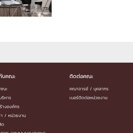
ด้วยวิศวกรรม
นรู้ตลอดชีวิต
งสร้างองค์กร
ุณ
วกับคณะ
ติดต่อคณะ
NTS
ำคณะ
คณาจารย์ / บุคลากร
บริหาร
เบอร์ติดต่อหน่วยงาน
ร้างองค์กร
ชา / หน่วยงาน
สิต