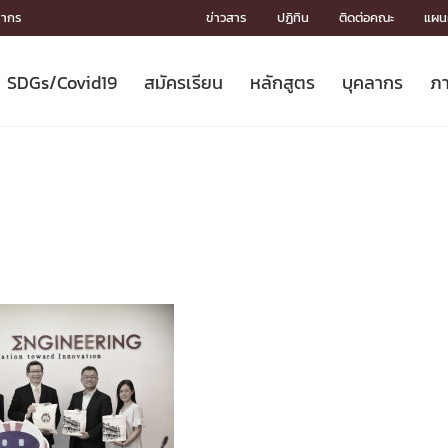
ลากร
ข่าวสาร
ปฏิทิน
ติดต่อคณะ
แผนผ
SDGs/Covid19
สมัครเรียน
หลักสูตร
บุคลากร
ภา
ION
ICS
MENTS
CH
Toward Innovative Society: fight
หลักสูตรที่เปิดสอน
หลักสูตรปริญญาตรี
คณะผู้บริหาร
หน่วยงาน
จรรยาบรรณนักวิจัย
เกี่ยวข้องกับ COVID-19















COVID19
(S
ปฏิทินรับสมัครนิสิต
หลักสูตรปริญญาเอก
โครงสร้างองค์กร
กลุ่มวิจัย
Partnership











N
Engineering My World : สร้างสรรค์
ศาสตราจารย์กิตติคุณ
ผลงานวิจัย
สิ่งอำนวยความสะดวก








โลกใหม่ด้วยวิศวกรรม
การ
ประชาสัมพันธ์ทุนวิจัย (ปกติ)
ดาวน์โหลด




ประกาศและแบบฟอร์ม
จุฬาฯ NetAuth





ติดต่อฝ่ายวิจัย
หน่วยวิศวศึกษา




multi-mentoring system

CS