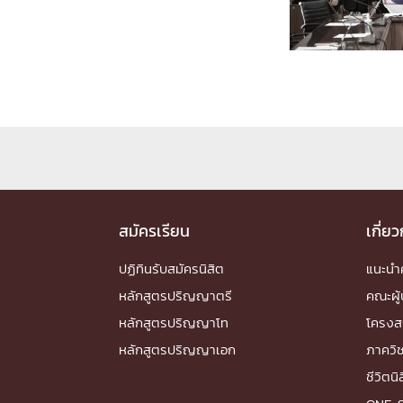
Engineering My World : สร้างสรรค์โลกใหม่
โครงการ Chula Engineering สนับสนุนการเรีย
(Lifelong Learning)
FACULTY
หน้าแรกบุคลากร

คณะผู้บริหาร
คณาจารย์ / บุคลากร
โคร
ทำเนียบศักดิ์อินทาเนีย
ศาสตราจารย์กิตติค
ปริญญากิตติมศักดิ์
สมัครเรียน
เกี่ย
DEPARTME
ปฏิทินรับสมัครนิสิต
แนะน
หลักสูตรปริญญาตรี
คณะผู้
หน้าแรกภาควิชา/หน่วยงาน

หลักสูตรปริญญาโท
โครงส
หน่วยงาน
เบอร์ติดต่อหน่วยงาน
หลักสูตรปริญญาเอก
ภาควิ
RESEARCH
ชีวิตนิ