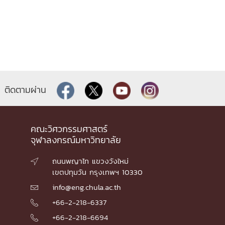
ติดตามผ่าน
คณะวิศวกรรมศาสตร์
จุฬาลงกรณ์มหาวิทยาลัย
ถนนพญาไท แขวงวังใหม่

เขตปทุมวัน กรุงเทพฯ 10330
info@eng.chula.ac.th

+66-2-218-6337

+66-2-218-6694
