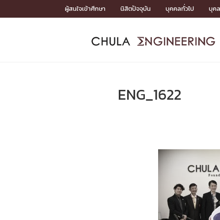
Skip
ผู้สนใจเข้าศึกษา
นิสิตปัจจุบัน
บุคคลทั่วไป
บุค
to
content
หน้าแรกSDGs/Covid19

Toward Innovative Society: fight COVID19
ADMISS
ACADEM
FACULTY
DEPART
RESEAR
ABOUT
หน้าแรกSDGs/Covid19

Sustainable Development Goals (SDGs)
ADMISSIO
ENG_1622
หน้าแรกสมัครเรียน
หน้าแรกหลักสูตร
หน้าแรกบุคลากร
หน้าแรกภาควิชา/หน่วยงาน
หน้าแรกวิจัย
หน้าแรกเกี่ยวกับคณะ






หน้าแรกสมัครเรียน

หลักสูตรที่เปิดสอน
ข่าวรับสมัครนิสิต
ปฏิทินรับสมัครนิสิต
ACADEMI
หน้าแรกหลักสูตร

หลักสูตรปริญญาตรี
หลักสูตรปริญญาโท
หลักสูตรปริญญาเอก
BULLETIN