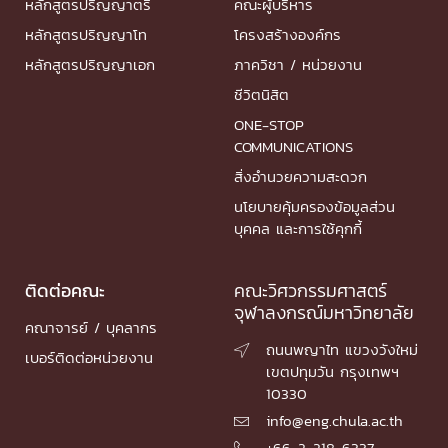
หลักสูตรปริญญาตรี
คณะผู้บริหาร
หลักสูตรปริญญาโท
โครงสร้างองค์กร
หลักสูตรปริญญาเอก
ภาควิชา / หน่วยงาน
ชีวิตนิสิต
ONE-STOP
COMMUNICATIONS
สิ่งอำนวยความสะดวก
นโยบายคุ้มครองข้อมูลส่วน
บุคคล และการใช้คุกกี้
ติดต่อคณะ
คณะวิศวกรรมศาสตร์
จุฬาลงกรณ์มหาวิทยาลัย
คณาจารย์ / บุคลากร
ถนนพญาไท แขวงวังใหม่

เบอร์ติดต่อหน่วยงาน
เขตปทุมวัน กรุงเทพฯ
10330
info@eng.chula.ac.th

+66-2-218-6337