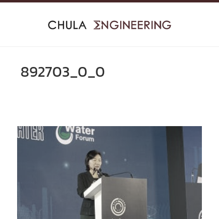
Skip
to
content
892703_0_0