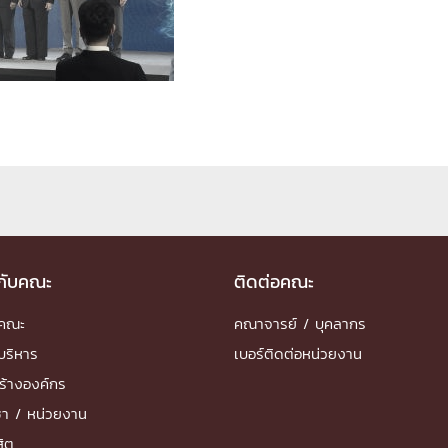
ด้วยวิศวกรรม
นรู้ตลอดชีวิต
งสร้างองค์กร
ุณ
NTS
วกับคณะ
ติดต่อคณะ
ำคณะ
คณาจารย์ / บุคลากร
บริหาร
เบอร์ติดต่อหน่วยงาน
ร้างองค์กร
ชา / หน่วยงาน
สิต