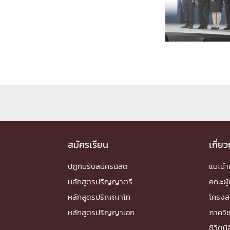
Engineering My World : สร้างสรรค์โลกใหม่
โครงการ Chula Engineering สนับสนุนการเรีย
(Lifelong Learning)
FACULTY
หน้าแรกบุคลากร

คณะผู้บริหาร
คณาจารย์ / บุคลากร
โคร
ทำเนียบศักดิ์อินทาเนีย
ศาสตราจารย์กิตติค
ปริญญากิตติมศักดิ์
DEPARTME
สมัครเรียน
เกี่ย
ปฏิทินรับสมัครนิสิต
แนะน
หน้าแรกภาควิชา/หน่วยงาน

หลักสูตรปริญญาตรี
คณะผู้
หน่วยงาน
เบอร์ติดต่อหน่วยงาน
หลักสูตรปริญญาโท
โครงส
RESEARCH
หลักสูตรปริญญาเอก
ภาควิ
ชีวิตนิ