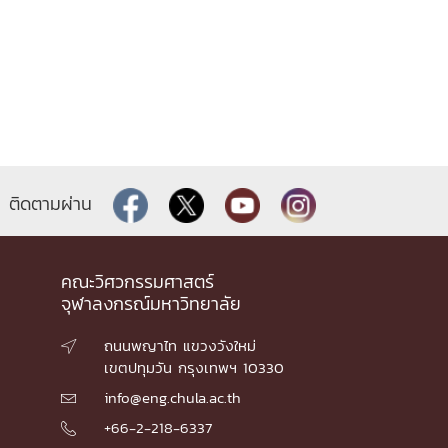
ติดตามผ่าน
คณะวิศวกรรมศาสตร์
จุฬาลงกรณ์มหาวิทยาลัย
ถนนพญาไท แขวงวังใหม่

เขตปทุมวัน กรุงเทพฯ 10330
info@eng.chula.ac.th

+66-2-218-6337
