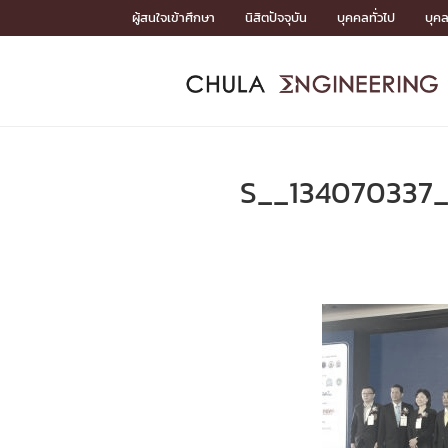
Skip
ผู้สนใจเข้าศึกษา
นิสิตปัจจุบัน
บุคคลทั่วไป
บุค
to
content
หน้าแรกSDGs/Covid19

Toward Innovative Society: fight COVID19
ADMISS
ACADEM
FACULTY
DEPART
RESEAR
ABOUT
หน้าแรกSDGs/Covid19

Sustainable Development Goals (SDGs)
ADMISSIO
S__134070337
หน้าแรกสมัครเรียน
หน้าแรกหลักสูตร
หน้าแรกบุคลากร
หน้าแรกภาควิชา/หน่วยงาน
หน้าแรกวิจัย
หน้าแรกเกี่ยวกับคณะ






หน้าแรกสมัครเรียน

หลักสูตรที่เปิดสอน
ข่าวรับสมัครนิสิต
ปฏิทินรับสมัครนิสิต
ACADEMI
หน้าแรกหลักสูตร

หลักสูตรปริญญาตรี
หลักสูตรปริญญาโท
หลักสูตรปริญญาเอก
BULLETIN