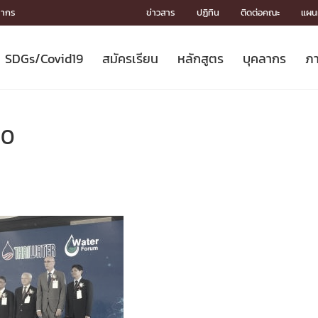
ลากร
ข่าวสาร
ปฏิทิน
ติดต่อคณะ
แผนผ
SDGs/Covid19
สมัครเรียน
หลักสูตร
บุคลากร
ภา
ION
ICS
MENTS
CH
Toward Innovative Society: fight
หลักสูตรที่เปิดสอน
หลักสูตรปริญญาตรี
คณะผู้บริหาร
หน่วยงาน
จรรยาบรรณนักวิจัย
เกี่ยวข้องกับ COVID-19















COVID19
(S
ปฏิทินรับสมัครนิสิต
หลักสูตรปริญญาเอก
โครงสร้างองค์กร
กลุ่มวิจัย
Partnership











N
_0
Engineering My World : สร้างสรรค์
ศาสตราจารย์กิตติคุณ
ผลงานวิจัย
สิ่งอำนวยความสะดวก








โลกใหม่ด้วยวิศวกรรม
การ
ประชาสัมพันธ์ทุนวิจัย (ปกติ)
ดาวน์โหลด




ประกาศและแบบฟอร์ม
จุฬาฯ NetAuth





ติดต่อฝ่ายวิจัย
หน่วยวิศวศึกษา




multi-mentoring system

CS