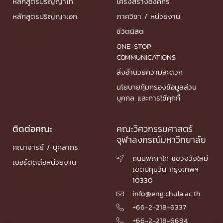
หลักสูตรปริญญาโท
โครงสร้างองค์กร
หลักสูตรปริญญาเอก
ภาควิชา / หน่วยงาน
ชีวิตนิสิต
ONE-STOP
COMMUNICATIONS
สิ่งอำนวยความสะดวก
นโยบายคุ้มครองข้อมูลส่วน
บุคคล และการใช้คุกกี้
ติดต่อคณะ
คณะวิศวกรรมศาสตร์
จุฬาลงกรณ์มหาวิทยาลัย
คณาจารย์ / บุคลากร
ถนนพญาไท แขวงวังใหม่

เบอร์ติดต่อหน่วยงาน
เขตปทุมวัน กรุงเทพฯ
10330
info@eng.chula.ac.th

+66-2-218-6337

+66-2-218-6694
