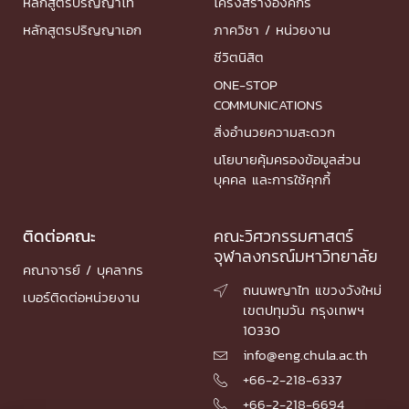
หลักสูตรปริญญาโท
โครงสร้างองค์กร
หลักสูตรปริญญาเอก
ภาควิชา / หน่วยงาน
ชีวิตนิสิต
ONE-STOP
COMMUNICATIONS
สิ่งอำนวยความสะดวก
นโยบายคุ้มครองข้อมูลส่วน
บุคคล และการใช้คุกกี้
ติดต่อคณะ
คณะวิศวกรรมศาสตร์
จุฬาลงกรณ์มหาวิทยาลัย
คณาจารย์ / บุคลากร
ถนนพญาไท แขวงวังใหม่

เบอร์ติดต่อหน่วยงาน
เขตปทุมวัน กรุงเทพฯ
10330
info@eng.chula.ac.th

+66-2-218-6337

+66-2-218-6694
