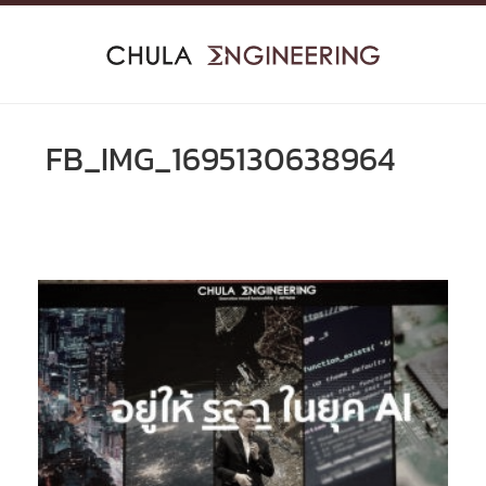
Skip
to
content
FB_IMG_1695130638964