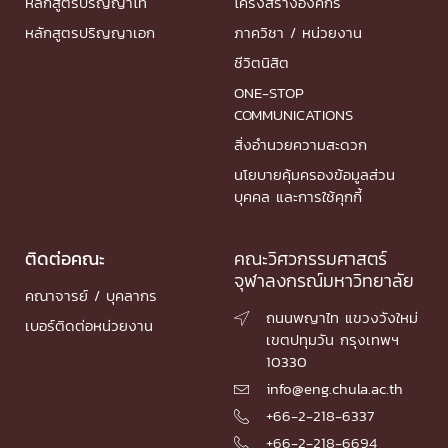
หลักสูตรปริญญาโท
โครงสร้างองค์กร
หลักสูตรปริญญาเอก
ภาควิชา / หน่วยงาน
ชีวิตนิสิต
ONE-STOP
COMMUNICATIONS
สิ่งอำนวยความสะดวก
นโยบายคุ้มครองข้อมูลส่วน
บุคคล และการใช้คุกกี้
ติดต่อคณะ
คณะวิศวกรรมศาสตร์
จุฬาลงกรณ์มหาวิทยาลัย
คณาจารย์ / บุคลากร
ถนนพญาไท แขวงวังใหม่

เบอร์ติดต่อหน่วยงาน
เขตปทุมวัน กรุงเทพฯ
10330
info@eng.chula.ac.th

+66-2-218-6337

+66-2-218-6694
