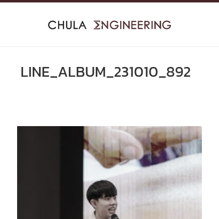
Skip
to
content
LINE_ALBUM_231010_892