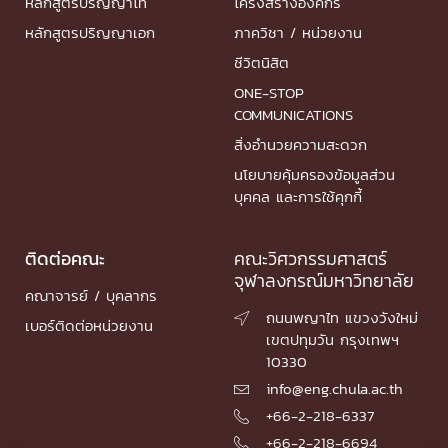
หลักสูตรปริญญาโท
โครงสร้างองค์กร
หลักสูตรปริญญาเอก
ภาควิชา / หน่วยงาน
ชีวิตนิสิต
ONE-STOP
COMMUNICATIONS
สิ่งอำนวยความสะดวก
นโยบายคุ้มครองข้อมูลส่วน
บุคคล และการใช้คุกกี้
ติดต่อคณะ
คณะวิศวกรรมศาสตร์
จุฬาลงกรณ์มหาวิทยาลัย
คณาจารย์ / บุคลากร
ถนนพญาไท แขวงวังใหม่

เบอร์ติดต่อหน่วยงาน
เขตปทุมวัน กรุงเทพฯ
10330
info@eng.chula.ac.th

+66-2-218-6337

+66-2-218-6694
