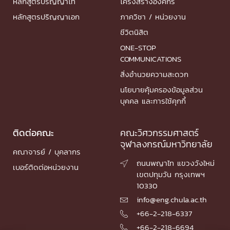
หลักสูตรปริญญาโท
โครงสร้างองค์กร
หลักสูตรปริญญาเอก
ภาควิชา / หน่วยงาน
ชีวิตนิสิต
ONE-STOP
COMMUNICATIONS
สิ่งอำนวยความสะดวก
นโยบายคุ้มครองข้อมูลส่วน
บุคคล และการใช้คุกกี้
ติดต่อคณะ
คณะวิศวกรรมศาสตร์
จุฬาลงกรณ์มหาวิทยาลัย
คณาจารย์ / บุคลากร
ถนนพญาไท แขวงวังใหม่

เบอร์ติดต่อหน่วยงาน
เขตปทุมวัน กรุงเทพฯ
10330
info@eng.chula.ac.th

+66-2-218-6337

+66-2-218-6694
