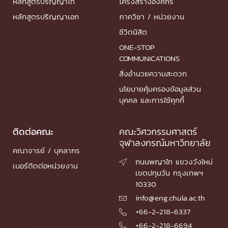
หลักสูตรปริญญาโท
โครงสร้างองค์กร
หลักสูตรปริญญาเอก
ภาควิชา / หน่วยงาน
ชีวิตนิสิต
ONE-STOP
COMMUNICATIONS
สิ่งอำนวยความสะดวก
นโยบายคุ้มครองข้อมูลส่วน
บุคคล และการใช้คุกกี้
ติดต่อคณะ
คณะวิศวกรรมศาสตร์
จุฬาลงกรณ์มหาวิทยาลัย
คณาจารย์ / บุคลากร
ถนนพญาไท แขวงวังใหม่

เบอร์ติดต่อหน่วยงาน
เขตปทุมวัน กรุงเทพฯ
10330
info@eng.chula.ac.th

+66-2-218-6337

+66-2-218-6694
