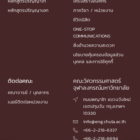
หลักสูตรปริญญาโท
โครงสร้างองค์กร
หลักสูตรปริญญาเอก
ภาควิชา / หน่วยงาน
ชีวิตนิสิต
ONE-STOP
COMMUNICATIONS
สิ่งอำนวยความสะดวก
นโยบายคุ้มครองข้อมูลส่วน
บุคคล และการใช้คุกกี้
ติดต่อคณะ
คณะวิศวกรรมศาสตร์
จุฬาลงกรณ์มหาวิทยาลัย
คณาจารย์ / บุคลากร
ถนนพญาไท แขวงวังใหม่

เบอร์ติดต่อหน่วยงาน
เขตปทุมวัน กรุงเทพฯ
10330
info@eng.chula.ac.th

+66-2-218-6337

+66-2-218-6694
