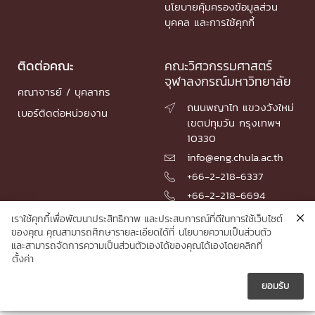
นโยบายคุ้มครองข้อมูลส่วน
บุคคล และการใช้คุกกี้
ติดต่อคณะ
คณะวิศวกรรมศาสตร์
จุฬาลงกรณ์มหาวิทยาลัย
คณาจารย์ / บุคลากร
ถนนพญาไท แขวงวังใหม่

เบอร์ติดต่อหน่วยงาน
เขตปทุมวัน กรุงเทพฯ
10330
info@eng.chula.ac.th

+66-2-218-6337

+66-2-218-6694

เราใช้คุกกี้เพื่อพัฒนาประสิทธิภาพ และประสบการณ์ที่ดีในการใช้เว็บไซต์
ของคุณ คุณสามารถศึกษารายละเอียดได้ที่
นโยบายความเป็นส่วนตัว
และสามารถจัดการความเป็นส่วนตัวเองได้ของคุณได้เองโดยคลิกที่
© 2026 Faculty of Engineering, Chulalongkorn University
ตั้งค่า
ยอมรับ




