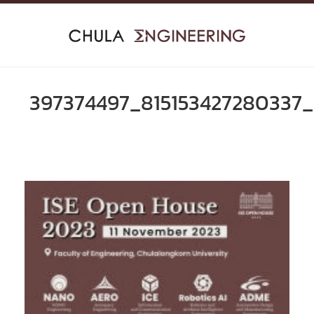
Skip
to
content
397374497_815153427280337_