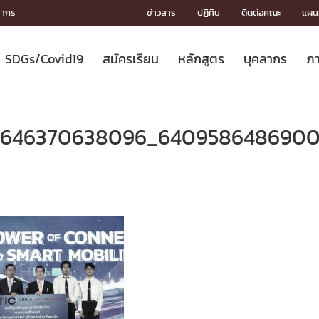
ลากร
ข่าวสาร
ปฏิทิน
ติดต่อคณะ
แผนผ
SDGs/Covid19
สมัครเรียน
หลักสูตร
บุคลากร
ภา
ION
ICS
MENTS
CH
Toward Innovative Society: fight
หลักสูตรที่เปิดสอน
หลักสูตรปริญญาตรี
คณะผู้บริหาร
หน่วยงาน
จรรยาบรรณนักวิจัย
เกี่ยวข้องกับ COVID-19















COVID19
(S
ปฏิทินรับสมัครนิสิต
หลักสูตรปริญญาเอก
โครงสร้างองค์กร
กลุ่มวิจัย
Partnership











N
9646370638096_6409586486900
Engineering My World : สร้างสรรค์
ศาสตราจารย์กิตติคุณ
ผลงานวิจัย
สิ่งอำนวยความสะดวก








โลกใหม่ด้วยวิศวกรรม
การ
ประชาสัมพันธ์ทุนวิจัย (ปกติ)
ดาวน์โหลด




ประกาศและแบบฟอร์ม
จุฬาฯ NetAuth





ติดต่อฝ่ายวิจัย
หน่วยวิศวศึกษา




multi-mentoring system

CS