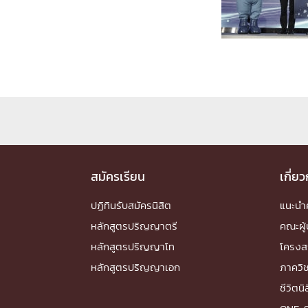
Engineering My World : สร้างสรรค์โลกใหม่
โครงการ Chula Engineering สนับสนุนการเรีย
(Lifelong Learning)
FACULTY
หน้าแรกบุคลากร

คณะผู้บริหาร
คณาจารย์ / บุคลากร
โคร
ทำเนียบศักดิ์อินทาเนีย
ศาสตราจารย์กิตติค
ปริญญากิตติมศักดิ์
สมัครเรียน
เกี่ย
DEPARTME
ปฏิทินรับสมัครนิสิต
แนะน
หลักสูตรปริญญาตรี
คณะผู้
หน้าแรกภาควิชา/หน่วยงาน

หลักสูตรปริญญาโท
โครงส
หน่วยงาน
เบอร์ติดต่อหน่วยงาน
หลักสูตรปริญญาเอก
ภาควิ
RESEARCH
ชีวิตนิ