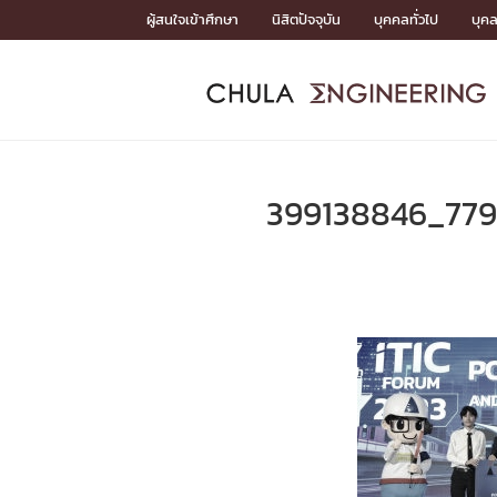
Skip
ผู้สนใจเข้าศึกษา
นิสิตปัจจุบัน
บุคคลทั่วไป
บุค
to
content
หน้าแรกSDGs/Covid19

Toward Innovative Society: fight COVID19
ADMISS
ACADEM
FACULTY
DEPART
RESEAR
ABOUT
หน้าแรกSDGs/Covid19

Sustainable Development Goals (SDGs)
ADMISSIO
399138846_77
หน้าแรกสมัครเรียน
หน้าแรกหลักสูตร
หน้าแรกบุคลากร
หน้าแรกภาควิชา/หน่วยงาน
หน้าแรกวิจัย
หน้าแรกเกี่ยวกับคณะ






หน้าแรกสมัครเรียน

หลักสูตรที่เปิดสอน
ข่าวรับสมัครนิสิต
ปฏิทินรับสมัครนิสิต
ACADEMI
หน้าแรกหลักสูตร

หลักสูตรปริญญาตรี
หลักสูตรปริญญาโท
หลักสูตรปริญญาเอก
BULLETIN