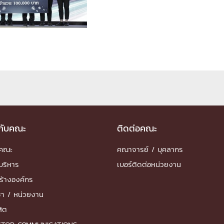
ด้วยวิศวกรรม
นรู้ตลอดชีวิต
งสร้างองค์กร
ุณ
วกับคณะ
ติดต่อคณะ
NTS
ำคณะ
คณาจารย์ / บุคลากร
บริหาร
เบอร์ติดต่อหน่วยงาน
ร้างองค์กร
ชา / หน่วยงาน
สิต