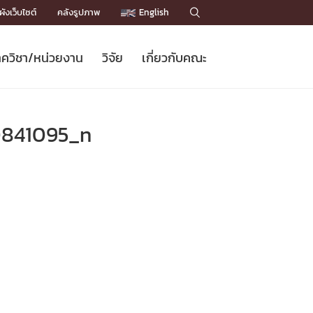
ังเว็บไซต์
คลังรูปภาพ
English

ควิชา/หน่วยงาน
วิจัย
เกี่ยวกับคณะ
Sustainable Development Goals
ข่าวรับสมัครนิสิต
หลักสูตรปริญญาโท
คณาจารย์ / บุคลากร
เบอร์ติดต่อหน่วยงาน
ข่าววิจัย
แนะนำคณะ


DGs)
BULLETIN
ทำเนียบศักดิ์อินทาเนีย
ทำเนียบนักวิจัย
โครงสร้างองค์กร
841095_n
โครงการ Chula Engineering สนับสนุน
ปริญญากิตติมศักดิ์
วารสารวิชาการ
Facts and Figures
เรียนรู้ตลอดชีวิต (Lifelong Learning)
ประชาสัมพันธ์ทุนวิจัย (พิเศษ)
ติดต่อคณะ

คำถามด้านวิจัยที่พบบ่อย
ห้องสมุด

เชื่อมต่อหน่วยงานด้านวิจัย