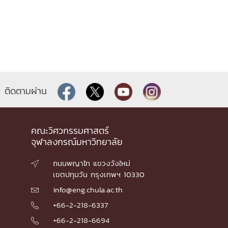
ติดตามผ่าน
คณะวิศวกรรมศาสตร์
จุฬาลงกรณ์มหาวิทยาลัย
ถนนพญาไท แขวงวังใหม่

เขตปทุมวัน กรุงเทพฯ 10330
info@eng.chula.ac.th

+66-2-218-6337

+66-2-218-6694
