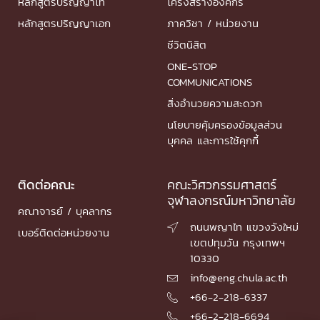
หลักสูตรปริญญาโท
โครงสร้างองค์กร
หลักสูตรปริญญาเอก
ภาควิชา / หน่วยงาน
ชีวิตนิสิต
ONE-STOP
COMMUNICATIONS
สิ่งอำนวยความสะดวก
นโยบายคุ้มครองข้อมูลส่วน
บุคคล และการใช้คุกกี้
ติดต่อคณะ
คณะวิศวกรรมศาสตร์
จุฬาลงกรณ์มหาวิทยาลัย
คณาจารย์ / บุคลากร
ถนนพญาไท แขวงวังใหม่

เบอร์ติดต่อหน่วยงาน
เขตปทุมวัน กรุงเทพฯ
10330
info@eng.chula.ac.th

+66-2-218-6337

+66-2-218-6694
