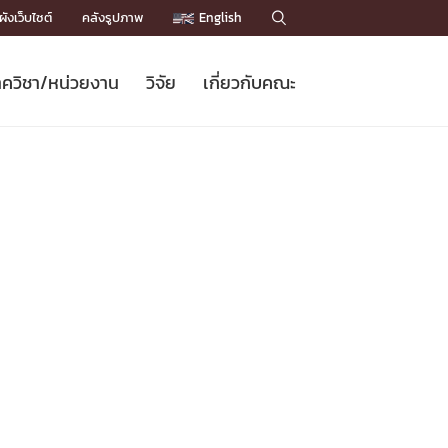
ังเว็บไซต์
คลังรูปภาพ
English

ควิชา/หน่วยงาน
วิจัย
เกี่ยวกับคณะ
Sustainable Development Goals
ข่าวรับสมัครนิสิต
หลักสูตรปริญญาโท
คณาจารย์ / บุคลากร
เบอร์ติดต่อหน่วยงาน
ข่าววิจัย
แนะนำคณะ


DGs)
BULLETIN
ทำเนียบศักดิ์อินทาเนีย
ทำเนียบนักวิจัย
โครงสร้างองค์กร
โครงการ Chula Engineering สนับสนุน
ปริญญากิตติมศักดิ์
วารสารวิชาการ
Facts and Figures
เรียนรู้ตลอดชีวิต (Lifelong Learning)
ประชาสัมพันธ์ทุนวิจัย (พิเศษ)
ติดต่อคณะ

คำถามด้านวิจัยที่พบบ่อย
ห้องสมุด

เชื่อมต่อหน่วยงานด้านวิจัย