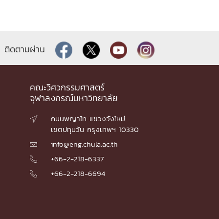
ติดตามผ่าน
คณะวิศวกรรมศาสตร์
จุฬาลงกรณ์มหาวิทยาลัย
ถนนพญาไท แขวงวังใหม่

เขตปทุมวัน กรุงเทพฯ 10330
info@eng.chula.ac.th

+66-2-218-6337

+66-2-218-6694
