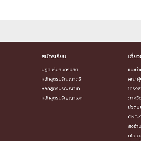
Engineering My World : สร้างสรรค์โลกใหม่
โครงการ Chula Engineering สนับสนุนการเรีย
(Lifelong Learning)
FACULTY
หน้าแรกบุคลากร

สมัครเรียน
เกี่ย
คณะผู้บริหาร
คณาจารย์ / บุคลากร
โคร
ปฏิทินรับสมัครนิสิต
แนะน
ทำเนียบศักดิ์อินทาเนีย
ศาสตราจารย์กิตติค
ปริญญากิตติมศักดิ์
หลักสูตรปริญญาตรี
คณะผู้
DEPARTME
หลักสูตรปริญญาโท
โครงส
หลักสูตรปริญญาเอก
ภาควิ
หน้าแรกภาควิชา/หน่วยงาน
ชีวิตนิ

หน่วยงาน
เบอร์ติดต่อหน่วยงาน
ONE-
RESEARCH
สิ่งอ
นโยบา