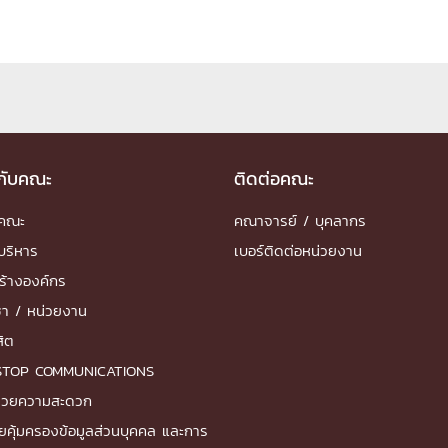
ด้วยวิศวกรรม
นรู้ตลอดชีวิต
วกับคณะ
ติดต่อคณะ
งสร้างองค์กร
ำคณะ
คณาจารย์ / บุคลากร
ุณ
บริหาร
เบอร์ติดต่อหน่วยงาน
NTS
ร้างองค์กร
ชา / หน่วยงาน
สิต
STOP COMMUNICATIONS
ำนวยความสะดวก
ยคุ้มครองข้อมูลส่วนบุคคล และการ