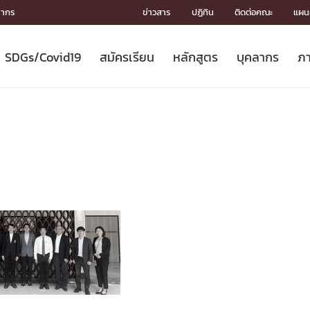
ลากร
ข่าวสาร
ปฏิทิน
ติดต่อคณะ
แผนผ
SDGs/Covid19
สมัครเรียน
หลักสูตร
บุคลากร
ภา
ION
ICS
MENTS
CH
Toward Innovative Society: fight
หลักสูตรที่เปิดสอน
หลักสูตรปริญญาตรี
คณะผู้บริหาร
หน่วยงาน
จรรยาบรรณนักวิจัย
เกี่ยวข้องกับ COVID-19















COVID19
(S
ปฏิทินรับสมัครนิสิต
หลักสูตรปริญญาเอก
โครงสร้างองค์กร
กลุ่มวิจัย
Partnership











N
Engineering My World : สร้างสรรค์
ศาสตราจารย์กิตติคุณ
ผลงานวิจัย
สิ่งอำนวยความสะดวก








โลกใหม่ด้วยวิศวกรรม
การ
ประชาสัมพันธ์ทุนวิจัย (ปกติ)
ดาวน์โหลด




ประกาศและแบบฟอร์ม
จุฬาฯ NetAuth





ติดต่อฝ่ายวิจัย
หน่วยวิศวศึกษา




multi-mentoring system

CS