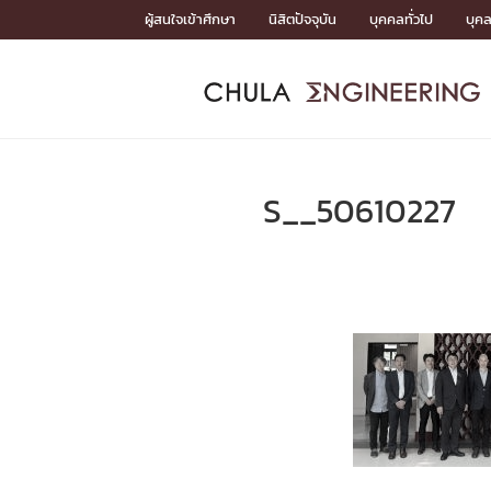
Skip
ผู้สนใจเข้าศึกษา
นิสิตปัจจุบัน
บุคคลทั่วไป
บุค
to
content
หน้าแรกSDGs/Covid19

Toward Innovative Society: fight COVID19
ADMISS
ACADEM
FACULTY
DEPART
RESEAR
ABOUT
หน้าแรกSDGs/Covid19

Sustainable Development Goals (SDGs)
ADMISSIO
S__50610227
หน้าแรกสมัครเรียน
หน้าแรกหลักสูตร
หน้าแรกบุคลากร
หน้าแรกภาควิชา/หน่วยงาน
หน้าแรกวิจัย
หน้าแรกเกี่ยวกับคณะ






หน้าแรกสมัครเรียน

หลักสูตรที่เปิดสอน
ข่าวรับสมัครนิสิต
ปฏิทินรับสมัครนิสิต
ACADEMI
หน้าแรกหลักสูตร

หลักสูตรปริญญาตรี
หลักสูตรปริญญาโท
หลักสูตรปริญญาเอก
BULLETIN