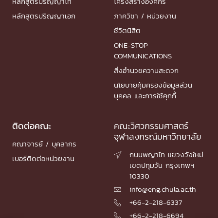
หลักสูตรปริญญาโท
โครงสร้างองค์กร
หลักสูตรปริญญาเอก
ภาควิชา / หน่วยงาน
ชีวิตนิสิต
ONE-STOP
COMMUNICATIONS
สิ่งอำนวยความสะดวก
นโยบายคุ้มครองข้อมูลส่วน
บุคคล และการใช้คุกกี้
ติดต่อคณะ
คณะวิศวกรรมศาสตร์
จุฬาลงกรณ์มหาวิทยาลัย
คณาจารย์ / บุคลากร
ถนนพญาไท แขวงวังใหม่

เบอร์ติดต่อหน่วยงาน
เขตปทุมวัน กรุงเทพฯ
10330
info@eng.chula.ac.th

+66-2-218-6337

+66-2-218-6694
