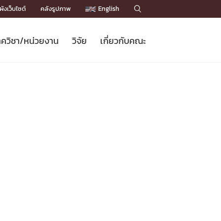
ังเว็บไซต์
คลังรูปภาพ
English

ควิชา/หน่วยงาน
วิจัย
เกี่ยวกับคณะ
Sustainable Development Goals
ข่าวรับสมัครนิสิต
หลักสูตรปริญญาโท
คณาจารย์ / บุคลากร
เบอร์ติดต่อหน่วยงาน
ข่าววิจัย
แนะนำคณะ


DGs)
BULLETIN
ทำเนียบศักดิ์อินทาเนีย
ทำเนียบนักวิจัย
โครงสร้างองค์กร
โครงการ Chula Engineering สนับสนุน
ปริญญากิตติมศักดิ์
วารสารวิชาการ
Facts and Figures
เรียนรู้ตลอดชีวิต (Lifelong Learning)
ประชาสัมพันธ์ทุนวิจัย (พิเศษ)
ติดต่อคณะ

คำถามด้านวิจัยที่พบบ่อย
ห้องสมุด

เชื่อมต่อหน่วยงานด้านวิจัย