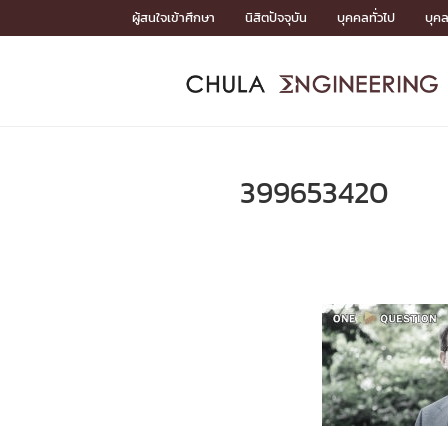
Skip
ผู้สนใจเข้าศึกษา
นิสิตปัจจุบัน
บุคคลทั่วไป
บุค
to
content
หน้าแรกSDGs/Covid19

Toward Innovative Society: fight COVID19
ADMISS
ACADEM
FACULTY
DEPART
RESEAR
ABOUT
หน้าแรกSDGs/Covid19

Sustainable Development Goals (SDGs)
ADMISSIO
399653420
หน้าแรกสมัครเรียน
หน้าแรกหลักสูตร
หน้าแรกบุคลากร
หน้าแรกภาควิชา/หน่วยงาน
หน้าแรกวิจัย
หน้าแรกเกี่ยวกับคณะ






หน้าแรกสมัครเรียน

หลักสูตรที่เปิดสอน
ข่าวรับสมัครนิสิต
ปฏิทินรับสมัครนิสิต
ACADEMI
หน้าแรกหลักสูตร

หลักสูตรปริญญาตรี
หลักสูตรปริญญาโท
หลักสูตรปริญญาเอก
BULLETIN