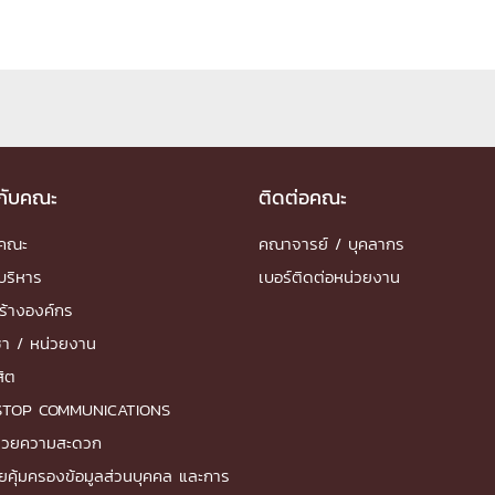
ด้วยวิศวกรรม
นรู้ตลอดชีวิต
วกับคณะ
ติดต่อคณะ
งสร้างองค์กร
ำคณะ
คณาจารย์ / บุคลากร
ุณ
บริหาร
เบอร์ติดต่อหน่วยงาน
NTS
ร้างองค์กร
ชา / หน่วยงาน
สิต
STOP COMMUNICATIONS
ำนวยความสะดวก
ยคุ้มครองข้อมูลส่วนบุคคล และการ