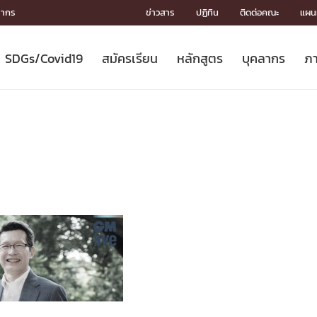
ลากร
ข่าวสาร
ปฏิทิน
ติดต่อคณะ
แผนผ
SDGs/Covid19
สมัครเรียน
หลักสูตร
บุคลากร
ภา
ION
ICS
MENTS
CH
Toward Innovative Society: fight
หลักสูตรที่เปิดสอน
หลักสูตรปริญญาตรี
คณะผู้บริหาร
หน่วยงาน
จรรยาบรรณนักวิจัย
เกี่ยวข้องกับ COVID-19















COVID19
(S
ปฏิทินรับสมัครนิสิต
หลักสูตรปริญญาเอก
โครงสร้างองค์กร
กลุ่มวิจัย
Partnership











N
Engineering My World : สร้างสรรค์
ศาสตราจารย์กิตติคุณ
ผลงานวิจัย
สิ่งอำนวยความสะดวก








โลกใหม่ด้วยวิศวกรรม
การ
ประชาสัมพันธ์ทุนวิจัย (ปกติ)
ดาวน์โหลด




ประกาศและแบบฟอร์ม
จุฬาฯ NetAuth





ติดต่อฝ่ายวิจัย
หน่วยวิศวศึกษา




multi-mentoring system

CS