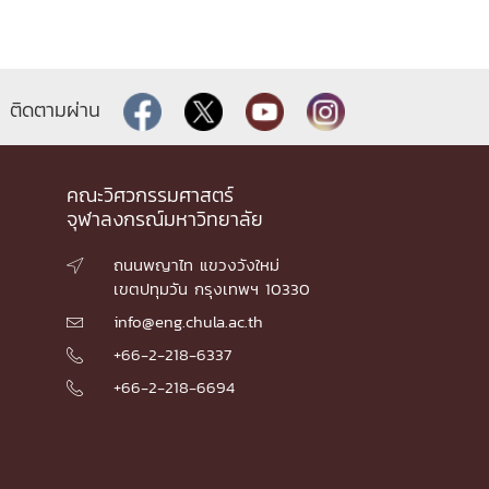
ติดตามผ่าน
คณะวิศวกรรมศาสตร์
จุฬาลงกรณ์มหาวิทยาลัย
ถนนพญาไท แขวงวังใหม่

เขตปทุมวัน กรุงเทพฯ 10330
info@eng.chula.ac.th

+66-2-218-6337

+66-2-218-6694
