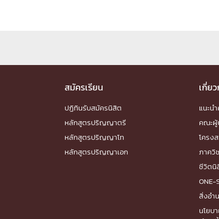
Engineering My World : สร้างสรรค์โลกใหม่
โครงการ Chula Engineering สนับสนุนการเรีย
(Lifelong Learning)
FACULTY
หน้าแรกบุคลากร

สมัครเรียน
เกี่ย
คณะผู้บริหาร
คณาจารย์ / บุคลากร
โคร
ปฏิทินรับสมัครนิสิต
แนะน
ทำเนียบศักดิ์อินทาเนีย
ศาสตราจารย์กิตติค
ปริญญากิตติมศักดิ์
หลักสูตรปริญญาตรี
คณะผู้
DEPARTME
หลักสูตรปริญญาโท
โครงส
หลักสูตรปริญญาเอก
ภาควิ
หน้าแรกภาควิชา/หน่วยงาน
ชีวิตนิ

หน่วยงาน
เบอร์ติดต่อหน่วยงาน
ONE-
RESEARCH
สิ่งอ
นโยบา