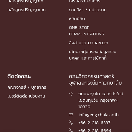
หลักสูตรปริญญาโท
โครงสร้างองค์กร
หลักสูตรปริญญาเอก
ภาควิชา / หน่วยงาน
ชีวิตนิสิต
ONE-STOP
COMMUNICATIONS
สิ่งอำนวยความสะดวก
นโยบายคุ้มครองข้อมูลส่วน
บุคคล และการใช้คุกกี้
ติดต่อคณะ
คณะวิศวกรรมศาสตร์
จุฬาลงกรณ์มหาวิทยาลัย
คณาจารย์ / บุคลากร
ถนนพญาไท แขวงวังใหม่

เบอร์ติดต่อหน่วยงาน
เขตปทุมวัน กรุงเทพฯ
10330
info@eng.chula.ac.th

+66-2-218-6337

+66-2-218-6694
