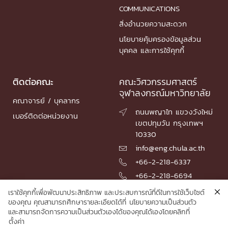
COMMUNICATIONS
สิ่งอำนวยความสะดวก
นโยบายคุ้มครองข้อมูลส่วน
บุคคล และการใช้คุกกี้
ติดต่อคณะ
คณะวิศวกรรมศาสตร์
จุฬาลงกรณ์มหาวิทยาลัย
คณาจารย์ / บุคลากร
ถนนพญาไท แขวงวังใหม่

เบอร์ติดต่อหน่วยงาน
เขตปทุมวัน กรุงเทพฯ
10330
info@eng.chula.ac.th

+66-2-218-6337

+66-2-218-6694

เราใช้คุกกี้เพื่อพัฒนาประสิทธิภาพ และประสบการณ์ที่ดีในการใช้เว็บไซต์
ของคุณ คุณสามารถศึกษารายละเอียดได้ที่
นโยบายความเป็นส่วนตัว
และสามารถจัดการความเป็นส่วนตัวเองได้ของคุณได้เองโดยคลิกที่
© 2026 Faculty of Engineering, Chulalongkorn University
ตั้งค่า