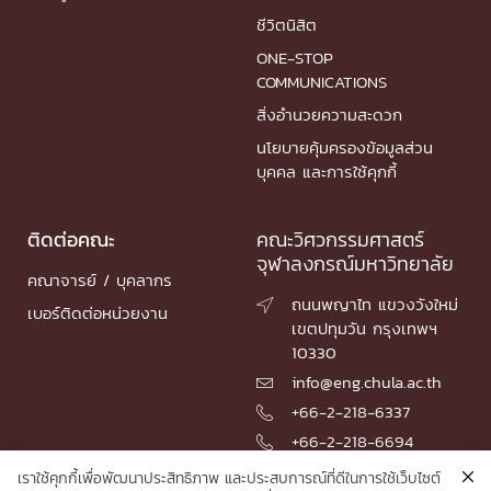
ชีวิตนิสิต
ONE-STOP
COMMUNICATIONS
สิ่งอำนวยความสะดวก
นโยบายคุ้มครองข้อมูลส่วน
บุคคล และการใช้คุกกี้
ติดต่อคณะ
คณะวิศวกรรมศาสตร์
จุฬาลงกรณ์มหาวิทยาลัย
คณาจารย์ / บุคลากร
ถนนพญาไท แขวงวังใหม่

เบอร์ติดต่อหน่วยงาน
เขตปทุมวัน กรุงเทพฯ
10330
info@eng.chula.ac.th

+66-2-218-6337

+66-2-218-6694

เราใช้คุกกี้เพื่อพัฒนาประสิทธิภาพ และประสบการณ์ที่ดีในการใช้เว็บไซต์