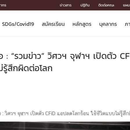
ลากร
ข่าวสาร
ปฏิทิน
ติดต่อคณะ
แผนผ
SDGs/Covid19
สมัครเรียน
หลักสูตร
บุคลากร
ภา
ION
ICS
MENTS
CH
Toward Innovative Society: fight
หลักสูตรที่เปิดสอน
หลักสูตรปริญญาตรี
คณะผู้บริหาร
หน่วยงาน
จรรยาบรรณนักวิจัย
เกี่ยวข้องกับ COVID-19















COVID19
(S
ปฏิทินรับสมัครนิสิต
หลักสูตรปริญญาเอก
โครงสร้างองค์กร
กลุ่มวิจัย
Partnership











N
่อ : “รวมข่าว” วิศวฯ จุฬาฯ เปิดตัว
Engineering My World : สร้างสรรค์
ศาสตราจารย์กิตติคุณ
ผลงานวิจัย
สิ่งอำนวยความสะดวก








โลกใหม่ด้วยวิศวกรรม
การ
ประชาสัมพันธ์ทุนวิจัย (ปกติ)
ดาวน์โหลด




่รู้สึกผิดต่อโลก
ประกาศและแบบฟอร์ม
จุฬาฯ NetAuth





ติดต่อฝ่ายวิจัย
หน่วยวิศวศึกษา




multi-mentoring system

CS
อ : วิศวฯ จุฬาฯ เปิดตัว CFiD แอปลดโลกร้อน ใช้ชีวิตแบบไม่รู้สึ