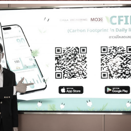
การ
ุนวิจัย (พิเศษ)
บ่อย
tnership
ณะ
ษา