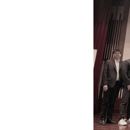
Engineering My World : สร้างสรรค์โลกใหม่
โครงการ Chula Engineering สนับสนุนการเรีย
(Lifelong Learning)
FACULTY
หน้าแรกบุคลากร

คณะผู้บริหาร
คณาจารย์ / บุคลากร
โคร
ทำเนียบศักดิ์อินทาเนีย
ศาสตราจารย์กิตติค
ปริญญากิตติมศักดิ์
DEPARTME
หน้าแรกภาควิชา/หน่วยงาน

หน่วยงาน
เบอร์ติดต่อหน่วยงาน
RESEARCH