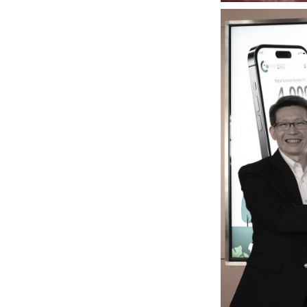
หน้าแรกวิจัย

จรรยาบรรณนักวิจัย
ข่าววิจัย
กลุ่มวิจัย
ทำเนียบนักวิจัย
ผลงานวิจัย
วารสารวิชา
ประชาสัมพันธ์ทุนวิจัย (ปกติ)
ประชาสัมพันธ์ท
ประกาศและแบบฟอร์ม
คำถามด้านวิจัยที่พบ
ติดต่อฝ่ายวิจัย
เชื่อมต่อหน่วยงานด้านวิจัย
multi-mentoring system
ABOUT
หน้าแรกเกี่ยวกับคณะ

เกี่ยวข้องกับ COVID-19
แนะนำคณะ
Par
โครงสร้างองค์กร
สิ่งอำนวยความสะดวก
Facts and Figures
ดาวน์โหลด
ติดต่อค
จุฬาฯ NetAuth
ห้องสมุด
หน่วยวิศวศึก