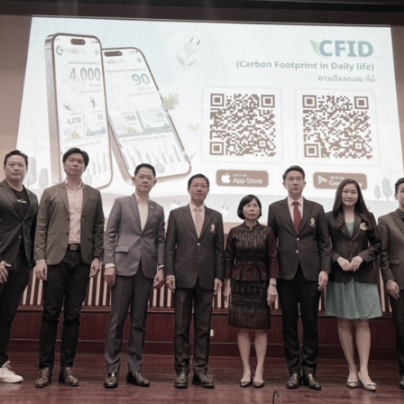
ด้วยวิศวกรรม
นรู้ตลอดชีวิต
งสร้างองค์กร
ุณ
NTS