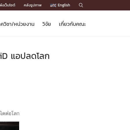
ังเว็บไซต์
คลังรูปภาพ
English

ควิชา/หน่วยงาน
วิจัย
เกี่ยวกับคณะ
Sustainable Development Goals
ข่าวรับสมัครนิสิต
หลักสูตรปริญญาโท
คณาจารย์ / บุคลากร
เบอร์ติดต่อหน่วยงาน
ข่าววิจัย
แนะนำคณะ


DGs)
BULLETIN
ทำเนียบศักดิ์อินทาเนีย
ทำเนียบนักวิจัย
โครงสร้างองค์กร
 CFiD แอปลดโลก
โครงการ Chula Engineering สนับสนุน
ปริญญากิตติมศักดิ์
วารสารวิชาการ
Facts and Figures
เรียนรู้ตลอดชีวิต (Lifelong Learning)
ประชาสัมพันธ์ทุนวิจัย (พิเศษ)
ติดต่อคณะ

คำถามด้านวิจัยที่พบบ่อย
ห้องสมุด

เชื่อมต่อหน่วยงานด้านวิจัย
กผิดต่อโลก