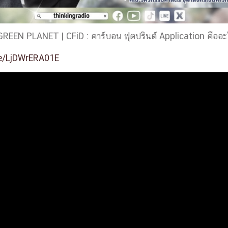
 GREEN PLANET | CFiD : คาร์บอน ฟุตปรินต์ Application คืออะ
be/LjDWrERA01E