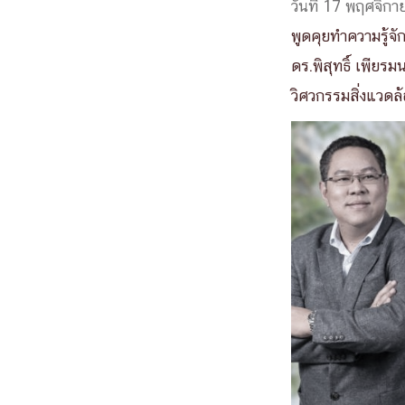
วันที่ 17 พฤศจิก
พูดคุยทำความรู้จั
ดร.พิสุทธิ์ เพีย
วิศวกรรมสิ่งแวดล