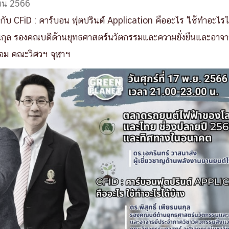
ายน 2566
กกับ CFiD : คาร์บอน ฟุตปรินต์ Application คืออะไร ใช้ทำอะไรได
รมนกุล รองคณบดีด้านยุทธศาสตร์นวัตกรรมและความยั่งยืนและอาจ
้อม คณะวิศวฯ จุฬาฯ