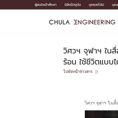
Skip
ผู้สนใจเข้าศึกษา
นิสิตปัจจุบัน
บุคคลทั่วไป
บุค
to
content
หน้าแรกSDGs/Covid19

Toward Innovative Society: fight COVID19
ADMISS
ACADEM
FACULTY
DEPART
RESEAR
ABOUT
หน้าแรกSDGs/Covid19

Sustainable Development Goals (SDGs)
ADMISSIO
วิศวฯ จุฬาฯ ในสื
หน้าแรกสมัครเรียน
หน้าแรกหลักสูตร
หน้าแรกบุคลากร
หน้าแรกภาควิชา/หน่วยงาน
หน้าแรกวิจัย
หน้าแรกเกี่ยวกับคณะ






ร้อน ใช้ชีวิตแบบไม
หน้าแรกสมัครเรียน

หลักสูตรที่เปิดสอน
ไปยังหน้าข่าวสาร
ข่าวรับสมัครนิสิต

ปฏิทินรับสมัครนิสิต
ACADEMI
วิศวฯ จุฬาฯ ในสื่
หน้าแรกหลักสูตร

หลักสูตรปริญญาตรี
หลักสูตรปริญญาโท
หลักสูตรปริญญาเอก
BULLETIN