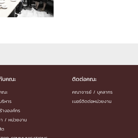
ด้วยวิศวกรรม
นรู้ตลอดชีวิต
งสร้างองค์กร
ุณ
วกับคณะ
ติดต่อคณะ
NTS
ำคณะ
คณาจารย์ / บุคลากร
บริหาร
เบอร์ติดต่อหน่วยงาน
ร้างองค์กร
ชา / หน่วยงาน
สิต