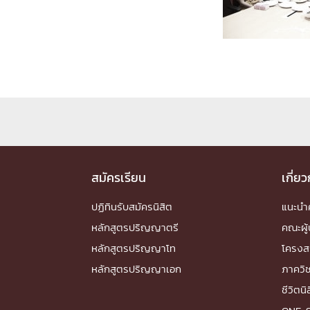
Engineering My World : สร้างสรรค์โลกใหม่
โครงการ Chula Engineering สนับสนุนการเรีย
(Lifelong Learning)
FACULTY
หน้าแรกบุคลากร

คณะผู้บริหาร
คณาจารย์ / บุคลากร
โคร
ทำเนียบศักดิ์อินทาเนีย
ศาสตราจารย์กิตติค
ปริญญากิตติมศักดิ์
สมัครเรียน
เกี่ย
DEPARTME
ปฏิทินรับสมัครนิสิต
แนะน
หลักสูตรปริญญาตรี
คณะผู้
หน้าแรกภาควิชา/หน่วยงาน

หลักสูตรปริญญาโท
โครงส
หน่วยงาน
เบอร์ติดต่อหน่วยงาน
หลักสูตรปริญญาเอก
ภาควิ
RESEARCH
ชีวิตนิ