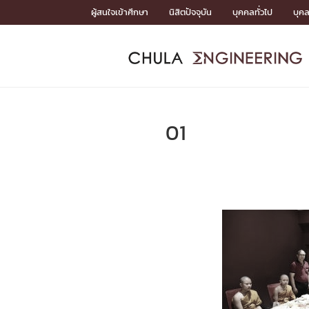
Skip
ผู้สนใจเข้าศึกษา
นิสิตปัจจุบัน
บุคคลทั่วไป
บุค
to
content
หน้าแรกSDGs/Covid19

Toward Innovative Society: fight COVID19
ADMISS
ACADEM
FACULTY
DEPART
RESEAR
ABOUT
หน้าแรกSDGs/Covid19

Sustainable Development Goals (SDGs)
ADMISSIO
01
หน้าแรกสมัครเรียน
หน้าแรกหลักสูตร
หน้าแรกบุคลากร
หน้าแรกภาควิชา/หน่วยงาน
หน้าแรกวิจัย
หน้าแรกเกี่ยวกับคณะ






หน้าแรกสมัครเรียน

หลักสูตรที่เปิดสอน
ข่าวรับสมัครนิสิต
ปฏิทินรับสมัครนิสิต
ACADEMI
หน้าแรกหลักสูตร

หลักสูตรปริญญาตรี
หลักสูตรปริญญาโท
หลักสูตรปริญญาเอก
BULLETIN