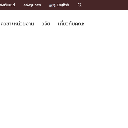
ังเว็บไซต์
คลังรูปภาพ
English

ควิชา/หน่วยงาน
วิจัย
เกี่ยวกับคณะ
Sustainable Development Goals
ข่าวรับสมัครนิสิต
หลักสูตรปริญญาโท
คณาจารย์ / บุคลากร
เบอร์ติดต่อหน่วยงาน
ข่าววิจัย
แนะนำคณะ


DGs)
BULLETIN
ทำเนียบศักดิ์อินทาเนีย
ทำเนียบนักวิจัย
โครงสร้างองค์กร
โครงการ Chula Engineering สนับสนุน
ปริญญากิตติมศักดิ์
วารสารวิชาการ
Facts and Figures
เรียนรู้ตลอดชีวิต (Lifelong Learning)
ประชาสัมพันธ์ทุนวิจัย (พิเศษ)
ติดต่อคณะ

คำถามด้านวิจัยที่พบบ่อย
ห้องสมุด

เชื่อมต่อหน่วยงานด้านวิจัย