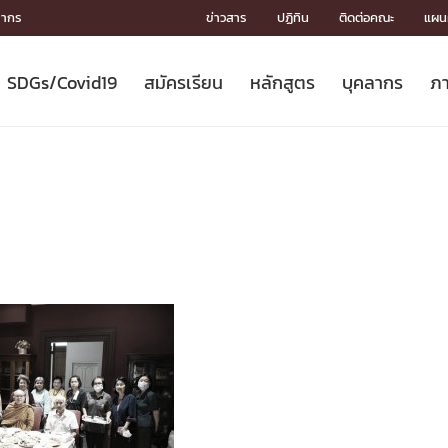
ลากร
ข่าวสาร
ปฏิทิน
ติดต่อคณะ
แผนผ
SDGs/Covid19
สมัครเรียน
หลักสูตร
บุคลากร
ภา
ION
ICS
MENTS
CH
Toward Innovative Society: fight
หลักสูตรที่เปิดสอน
หลักสูตรปริญญาตรี
คณะผู้บริหาร
หน่วยงาน
จรรยาบรรณนักวิจัย
เกี่ยวข้องกับ COVID-19















COVID19
(S
ปฏิทินรับสมัครนิสิต
หลักสูตรปริญญาเอก
โครงสร้างองค์กร
กลุ่มวิจัย
Partnership











N
Engineering My World : สร้างสรรค์
ศาสตราจารย์กิตติคุณ
ผลงานวิจัย
สิ่งอำนวยความสะดวก








โลกใหม่ด้วยวิศวกรรม
การ
ประชาสัมพันธ์ทุนวิจัย (ปกติ)
ดาวน์โหลด




ประกาศและแบบฟอร์ม
จุฬาฯ NetAuth





ติดต่อฝ่ายวิจัย
หน่วยวิศวศึกษา




multi-mentoring system

CS