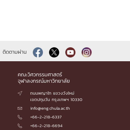
ติดตามผ่าน
คณะวิศวกรรมศาสตร์
จุฬาลงกรณ์มหาวิทยาลัย
ถนนพญาไท แขวงวังใหม่

เขตปทุมวัน กรุงเทพฯ 10330
info@eng.chula.ac.th

+66-2-218-6337

+66-2-218-6694
