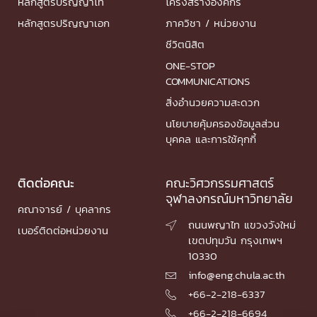
หลักสูตรปริญญาโท
โครงสร้างองค์กร
หลักสูตรปริญญาเอก
ภาควิชา / หน่วยงาน
ชีวิตนิสิต
ONE-STOP
COMMUNICATIONS
สิ่งอำนวยความสะดวก
นโยบายคุ้มครองข้อมูลส่วน
บุคคล และการใช้คุกกี้
ติดต่อคณะ
คณะวิศวกรรมศาสตร์
จุฬาลงกรณ์มหาวิทยาลัย
คณาจารย์ / บุคลากร
ถนนพญาไท แขวงวังใหม่

เบอร์ติดต่อหน่วยงาน
เขตปทุมวัน กรุงเทพฯ
10330
info@eng.chula.ac.th

+66-2-218-6337

+66-2-218-6694
