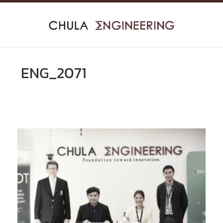
Skip
to
content
ENG_2071