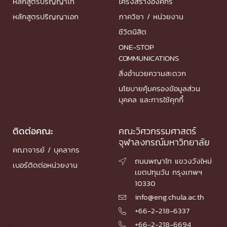
หลักสูตรปริญญาโท
โครงสร้างองค์กร
หลักสูตรปริญญาเอก
ภาควิชา / หน่วยงาน
ชีวิตนิสิต
ONE-STOP
COMMUNICATIONS
สิ่งอำนวยความสะดวก
นโยบายคุ้มครองข้อมูลส่วน
บุคคล และการใช้คุกกี้
ติดต่อคณะ
คณะวิศวกรรมศาสตร์
จุฬาลงกรณ์มหาวิทยาลัย
คณาจารย์ / บุคลากร
ถนนพญาไท แขวงวังใหม่

เบอร์ติดต่อหน่วยงาน
เขตปทุมวัน กรุงเทพฯ
10330
info@eng.chula.ac.th

+66-2-218-6337

+66-2-218-6694
