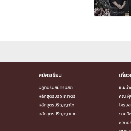
Engineering My World : สร้างสรรค์โลกใหม่
โครงการ Chula Engineering สนับสนุนการเรีย
(Lifelong Learning)
FACULTY
หน้าแรกบุคลากร

คณะผู้บริหาร
คณาจารย์ / บุคลากร
โคร
ทำเนียบศักดิ์อินทาเนีย
ศาสตราจารย์กิตติค
ปริญญากิตติมศักดิ์
สมัครเรียน
เกี่ย
DEPARTME
ปฏิทินรับสมัครนิสิต
แนะน
หลักสูตรปริญญาตรี
คณะผู้
หน้าแรกภาควิชา/หน่วยงาน

หลักสูตรปริญญาโท
โครงส
หน่วยงาน
เบอร์ติดต่อหน่วยงาน
หลักสูตรปริญญาเอก
ภาควิ
RESEARCH
ชีวิตนิ