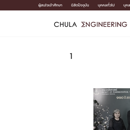
Skip
ผู้สนใจเข้าศึกษา
นิสิตปัจจุบัน
บุคคลทั่วไป
บุค
to
content
หน้าแรกSDGs/Covid19

Toward Innovative Society: fight COVID19
ADMISS
ACADEM
FACULTY
DEPART
RESEAR
ABOUT
หน้าแรกSDGs/Covid19

Sustainable Development Goals (SDGs)
ADMISSIO
1
หน้าแรกสมัครเรียน
หน้าแรกหลักสูตร
หน้าแรกบุคลากร
หน้าแรกภาควิชา/หน่วยงาน
หน้าแรกวิจัย
หน้าแรกเกี่ยวกับคณะ






หน้าแรกสมัครเรียน

หลักสูตรที่เปิดสอน
ข่าวรับสมัครนิสิต
ปฏิทินรับสมัครนิสิต
ACADEMI
หน้าแรกหลักสูตร

หลักสูตรปริญญาตรี
หลักสูตรปริญญาโท
หลักสูตรปริญญาเอก
BULLETIN