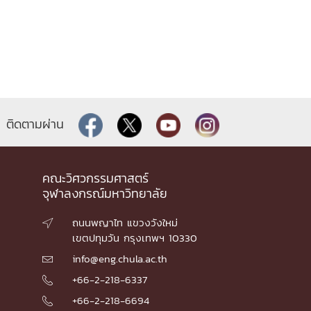
ติดตามผ่าน
คณะวิศวกรรมศาสตร์
จุฬาลงกรณ์มหาวิทยาลัย
ถนนพญาไท แขวงวังใหม่

เขตปทุมวัน กรุงเทพฯ 10330
info@eng.chula.ac.th

+66-2-218-6337

+66-2-218-6694
