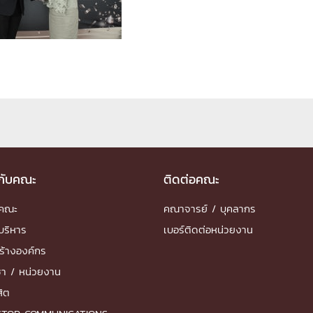
ด้วยวิศวกรรม
นรู้ตลอดชีวิต
งสร้างองค์กร
ุณ
วกับคณะ
ติดต่อคณะ
NTS
ำคณะ
คณาจารย์ / บุคลากร
บริหาร
เบอร์ติดต่อหน่วยงาน
ร้างองค์กร
ชา / หน่วยงาน
สิต