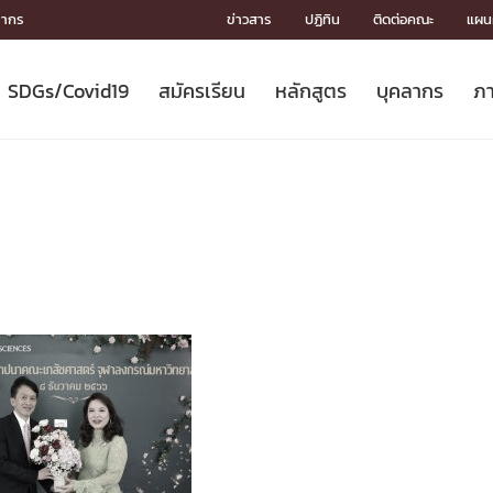
ลากร
ข่าวสาร
ปฏิทิน
ติดต่อคณะ
แผนผ
SDGs/Covid19
สมัครเรียน
หลักสูตร
บุคลากร
ภา
ION
ICS
MENTS
CH
Toward Innovative Society: fight
หลักสูตรที่เปิดสอน
หลักสูตรปริญญาตรี
คณะผู้บริหาร
หน่วยงาน
จรรยาบรรณนักวิจัย
เกี่ยวข้องกับ COVID-19















COVID19
(S
ปฏิทินรับสมัครนิสิต
หลักสูตรปริญญาเอก
โครงสร้างองค์กร
กลุ่มวิจัย
Partnership











N
Engineering My World : สร้างสรรค์
ศาสตราจารย์กิตติคุณ
ผลงานวิจัย
สิ่งอำนวยความสะดวก








โลกใหม่ด้วยวิศวกรรม
การ
ประชาสัมพันธ์ทุนวิจัย (ปกติ)
ดาวน์โหลด




ประกาศและแบบฟอร์ม
จุฬาฯ NetAuth





ติดต่อฝ่ายวิจัย
หน่วยวิศวศึกษา




multi-mentoring system

CS