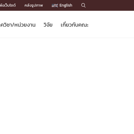
ังเว็บไซต์
คลังรูปภาพ
English

ควิชา/หน่วยงาน
วิจัย
เกี่ยวกับคณะ
Sustainable Development Goals
ข่าวรับสมัครนิสิต
หลักสูตรปริญญาโท
คณาจารย์ / บุคลากร
เบอร์ติดต่อหน่วยงาน
ข่าววิจัย
แนะนำคณะ


DGs)
BULLETIN
ทำเนียบศักดิ์อินทาเนีย
ทำเนียบนักวิจัย
โครงสร้างองค์กร
โครงการ Chula Engineering สนับสนุน
ปริญญากิตติมศักดิ์
วารสารวิชาการ
Facts and Figures
เรียนรู้ตลอดชีวิต (Lifelong Learning)
ประชาสัมพันธ์ทุนวิจัย (พิเศษ)
ติดต่อคณะ

คำถามด้านวิจัยที่พบบ่อย
ห้องสมุด

เชื่อมต่อหน่วยงานด้านวิจัย