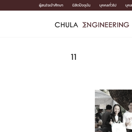
Skip
ผู้สนใจเข้าศึกษา
นิสิตปัจจุบัน
บุคคลทั่วไป
บุค
to
content
หน้าแรกSDGs/Covid19

Toward Innovative Society: fight COVID19
ADMISS
ACADEM
FACULTY
DEPART
RESEAR
ABOUT
หน้าแรกSDGs/Covid19

Sustainable Development Goals (SDGs)
ADMISSIO
11
หน้าแรกสมัครเรียน
หน้าแรกหลักสูตร
หน้าแรกบุคลากร
หน้าแรกภาควิชา/หน่วยงาน
หน้าแรกวิจัย
หน้าแรกเกี่ยวกับคณะ






หน้าแรกสมัครเรียน

หลักสูตรที่เปิดสอน
ข่าวรับสมัครนิสิต
ปฏิทินรับสมัครนิสิต
ACADEMI
หน้าแรกหลักสูตร

หลักสูตรปริญญาตรี
หลักสูตรปริญญาโท
หลักสูตรปริญญาเอก
BULLETIN