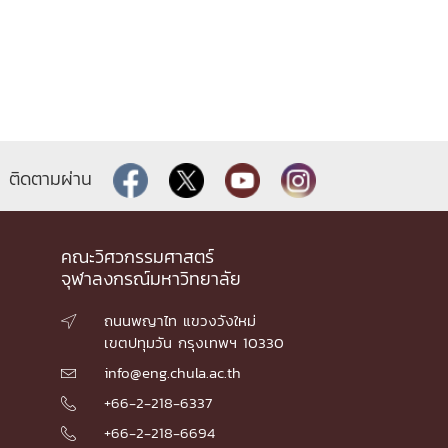
ติดตามผ่าน
คณะวิศวกรรมศาสตร์
จุฬาลงกรณ์มหาวิทยาลัย
ถนนพญาไท แขวงวังใหม่

เขตปทุมวัน กรุงเทพฯ 10330
info@eng.chula.ac.th

+66-2-218-6337

+66-2-218-6694
