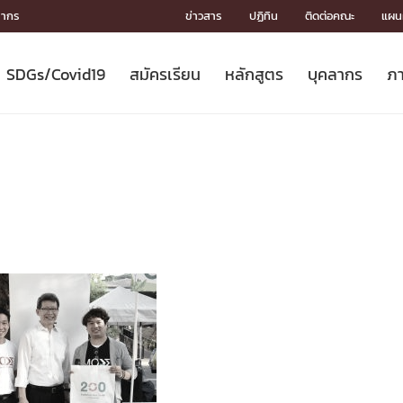
ลากร
ข่าวสาร
ปฏิทิน
ติดต่อคณะ
แผนผ
SDGs/Covid19
สมัครเรียน
หลักสูตร
บุคลากร
ภา
ION
ICS
MENTS
CH
Toward Innovative Society: fight
หลักสูตรที่เปิดสอน
หลักสูตรปริญญาตรี
คณะผู้บริหาร
หน่วยงาน
จรรยาบรรณนักวิจัย
เกี่ยวข้องกับ COVID-19















COVID19
(S
ปฏิทินรับสมัครนิสิต
หลักสูตรปริญญาเอก
โครงสร้างองค์กร
กลุ่มวิจัย
Partnership











N
Engineering My World : สร้างสรรค์
ศาสตราจารย์กิตติคุณ
ผลงานวิจัย
สิ่งอำนวยความสะดวก








โลกใหม่ด้วยวิศวกรรม
การ
ประชาสัมพันธ์ทุนวิจัย (ปกติ)
ดาวน์โหลด




ประกาศและแบบฟอร์ม
จุฬาฯ NetAuth





ติดต่อฝ่ายวิจัย
หน่วยวิศวศึกษา




multi-mentoring system

CS