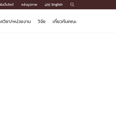
ังเว็บไซต์
คลังรูปภาพ
English

ควิชา/หน่วยงาน
วิจัย
เกี่ยวกับคณะ
Sustainable Development Goals
ข่าวรับสมัครนิสิต
หลักสูตรปริญญาโท
คณาจารย์ / บุคลากร
เบอร์ติดต่อหน่วยงาน
ข่าววิจัย
แนะนำคณะ


DGs)
BULLETIN
ทำเนียบศักดิ์อินทาเนีย
ทำเนียบนักวิจัย
โครงสร้างองค์กร
โครงการ Chula Engineering สนับสนุน
ปริญญากิตติมศักดิ์
วารสารวิชาการ
Facts and Figures
เรียนรู้ตลอดชีวิต (Lifelong Learning)
ประชาสัมพันธ์ทุนวิจัย (พิเศษ)
ติดต่อคณะ

คำถามด้านวิจัยที่พบบ่อย
ห้องสมุด

เชื่อมต่อหน่วยงานด้านวิจัย