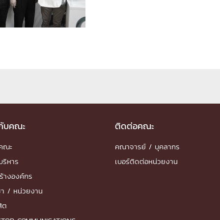
ด้วยวิศวกรรม
นรู้ตลอดชีวิต
งสร้างองค์กร
ุณ
วกับคณะ
ติดต่อคณะ
NTS
ำคณะ
คณาจารย์ / บุคลากร
บริหาร
เบอร์ติดต่อหน่วยงาน
ร้างองค์กร
ชา / หน่วยงาน
สิต