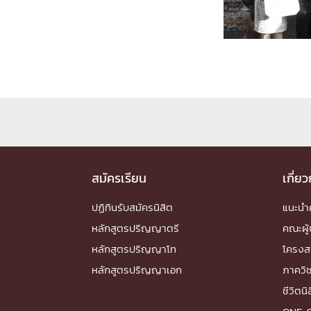
Engineering My World : สร้างสรรค์โลกใหม่
โครงการ Chula Engineering สนับสนุนการเรีย
(Lifelong Learning)
FACULTY
หน้าแรกบุคลากร

คณะผู้บริหาร
คณาจารย์ / บุคลากร
โคร
ทำเนียบศักดิ์อินทาเนีย
ศาสตราจารย์กิตติค
ปริญญากิตติมศักดิ์
สมัครเรียน
เกี่ย
DEPARTME
ปฏิทินรับสมัครนิสิต
แนะน
หลักสูตรปริญญาตรี
คณะผู้
หน้าแรกภาควิชา/หน่วยงาน

หลักสูตรปริญญาโท
โครงส
หน่วยงาน
เบอร์ติดต่อหน่วยงาน
หลักสูตรปริญญาเอก
ภาควิ
RESEARCH
ชีวิตนิ