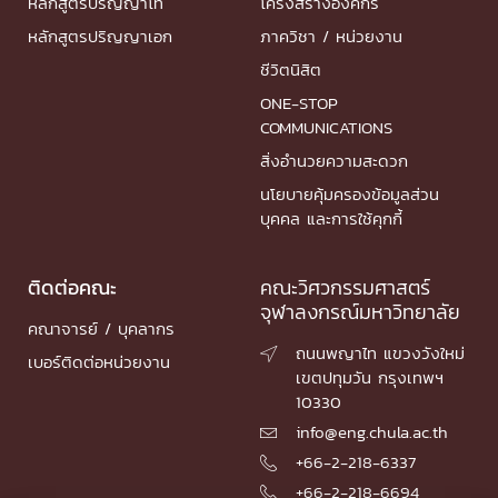
หลักสูตรปริญญาโท
โครงสร้างองค์กร
หลักสูตรปริญญาเอก
ภาควิชา / หน่วยงาน
ชีวิตนิสิต
ONE-STOP
COMMUNICATIONS
สิ่งอำนวยความสะดวก
นโยบายคุ้มครองข้อมูลส่วน
บุคคล และการใช้คุกกี้
ติดต่อคณะ
คณะวิศวกรรมศาสตร์
จุฬาลงกรณ์มหาวิทยาลัย
คณาจารย์ / บุคลากร
ถนนพญาไท แขวงวังใหม่

เบอร์ติดต่อหน่วยงาน
เขตปทุมวัน กรุงเทพฯ
10330
info@eng.chula.ac.th

+66-2-218-6337

+66-2-218-6694
