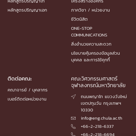
หลักสูตรปริญญาโท
โครงสร้างองค์กร
หลักสูตรปริญญาเอก
ภาควิชา / หน่วยงาน
ชีวิตนิสิต
ONE-STOP
COMMUNICATIONS
สิ่งอำนวยความสะดวก
นโยบายคุ้มครองข้อมูลส่วน
บุคคล และการใช้คุกกี้
ติดต่อคณะ
คณะวิศวกรรมศาสตร์
จุฬาลงกรณ์มหาวิทยาลัย
คณาจารย์ / บุคลากร
ถนนพญาไท แขวงวังใหม่

เบอร์ติดต่อหน่วยงาน
เขตปทุมวัน กรุงเทพฯ
10330
info@eng.chula.ac.th

+66-2-218-6337

+66-2-218-6694
