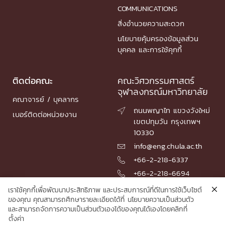
COMMUNICATIONS
สิ่งอำนวยความสะดวก
นโยบายคุ้มครองข้อมูลส่วน
บุคคล และการใช้คุกกี้
ติดต่อคณะ
คณะวิศวกรรมศาสตร์
จุฬาลงกรณ์มหาวิทยาลัย
คณาจารย์ / บุคลากร
ถนนพญาไท แขวงวังใหม่

เบอร์ติดต่อหน่วยงาน
เขตปทุมวัน กรุงเทพฯ
10330
info@eng.chula.ac.th

+66-2-218-6337

+66-2-218-6694

เราใช้คุกกี้เพื่อพัฒนาประสิทธิภาพ และประสบการณ์ที่ดีในการใช้เว็บไซต์
ของคุณ คุณสามารถศึกษารายละเอียดได้ที่
นโยบายความเป็นส่วนตัว
และสามารถจัดการความเป็นส่วนตัวเองได้ของคุณได้เองโดยคลิกที่
© 2026 Faculty of Engineering, Chulalongkorn University
ตั้งค่า