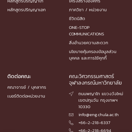
หลักสูตรปริญญาโท
โครงสร้างองค์กร
หลักสูตรปริญญาเอก
ภาควิชา / หน่วยงาน
ชีวิตนิสิต
ONE-STOP
COMMUNICATIONS
สิ่งอำนวยความสะดวก
นโยบายคุ้มครองข้อมูลส่วน
บุคคล และการใช้คุกกี้
ติดต่อคณะ
คณะวิศวกรรมศาสตร์
จุฬาลงกรณ์มหาวิทยาลัย
คณาจารย์ / บุคลากร
ถนนพญาไท แขวงวังใหม่

เบอร์ติดต่อหน่วยงาน
เขตปทุมวัน กรุงเทพฯ
10330
info@eng.chula.ac.th

+66-2-218-6337

+66-2-218-6694
