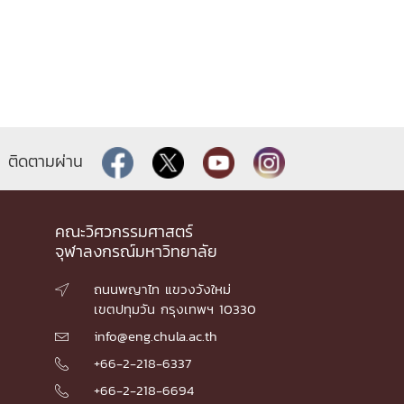
ติดตามผ่าน
คณะวิศวกรรมศาสตร์
จุฬาลงกรณ์มหาวิทยาลัย
ถนนพญาไท แขวงวังใหม่

เขตปทุมวัน กรุงเทพฯ 10330
info@eng.chula.ac.th

+66-2-218-6337

+66-2-218-6694
