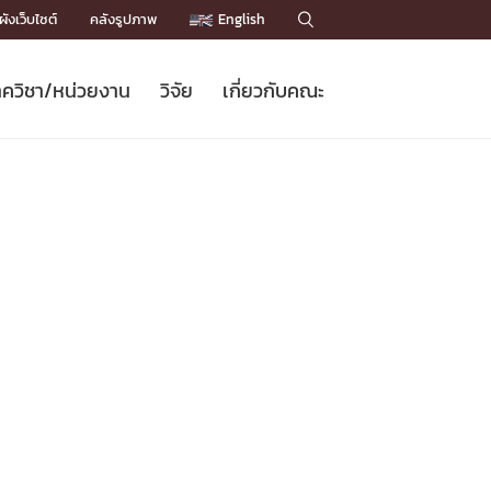
ังเว็บไซต์
คลังรูปภาพ
English

ควิชา/หน่วยงาน
วิจัย
เกี่ยวกับคณะ
Sustainable Development Goals
ข่าวรับสมัครนิสิต
หลักสูตรปริญญาโท
คณาจารย์ / บุคลากร
เบอร์ติดต่อหน่วยงาน
ข่าววิจัย
แนะนำคณะ


DGs)
BULLETIN
ทำเนียบศักดิ์อินทาเนีย
ทำเนียบนักวิจัย
โครงสร้างองค์กร
โครงการ Chula Engineering สนับสนุน
ปริญญากิตติมศักดิ์
วารสารวิชาการ
Facts and Figures
เรียนรู้ตลอดชีวิต (Lifelong Learning)
ประชาสัมพันธ์ทุนวิจัย (พิเศษ)
ติดต่อคณะ

คำถามด้านวิจัยที่พบบ่อย
ห้องสมุด

เชื่อมต่อหน่วยงานด้านวิจัย