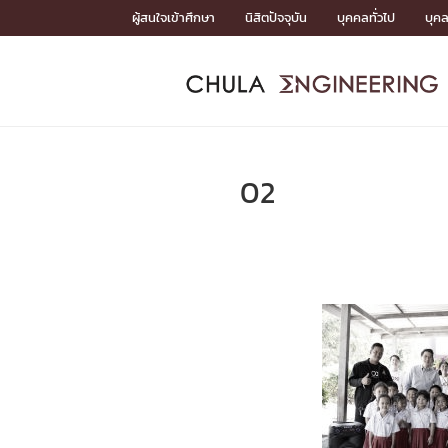
Skip
ผู้สนใจเข้าศึกษา
นิสิตปัจจุบัน
บุคคลทั่วไป
บุค
to
content
หน้าแรกSDGs/Covid19

Toward Innovative Society: fight COVID19
ADMISS
ACADEM
FACULTY
DEPART
RESEAR
ABOUT
หน้าแรกSDGs/Covid19

Sustainable Development Goals (SDGs)
ADMISSIO
02
หน้าแรกสมัครเรียน
หน้าแรกหลักสูตร
หน้าแรกบุคลากร
หน้าแรกภาควิชา/หน่วยงาน
หน้าแรกวิจัย
หน้าแรกเกี่ยวกับคณะ






หน้าแรกสมัครเรียน

หลักสูตรที่เปิดสอน
ข่าวรับสมัครนิสิต
ปฏิทินรับสมัครนิสิต
ACADEMI
หน้าแรกหลักสูตร

หลักสูตรปริญญาตรี
หลักสูตรปริญญาโท
หลักสูตรปริญญาเอก
BULLETIN