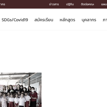
ลากร
ข่าวสาร
ปฏิทิน
ติดต่อคณะ
แผนผ
SDGs/Covid19
สมัครเรียน
หลักสูตร
บุคลากร
ภา
ION
ICS
MENTS
CH
Toward Innovative Society: fight
หลักสูตรที่เปิดสอน
หลักสูตรปริญญาตรี
คณะผู้บริหาร
หน่วยงาน
จรรยาบรรณนักวิจัย
เกี่ยวข้องกับ COVID-19















COVID19
(S
ปฏิทินรับสมัครนิสิต
หลักสูตรปริญญาเอก
โครงสร้างองค์กร
กลุ่มวิจัย
Partnership











N
Engineering My World : สร้างสรรค์
ศาสตราจารย์กิตติคุณ
ผลงานวิจัย
สิ่งอำนวยความสะดวก








โลกใหม่ด้วยวิศวกรรม
การ
ประชาสัมพันธ์ทุนวิจัย (ปกติ)
ดาวน์โหลด




ประกาศและแบบฟอร์ม
จุฬาฯ NetAuth





ติดต่อฝ่ายวิจัย
หน่วยวิศวศึกษา




multi-mentoring system

CS