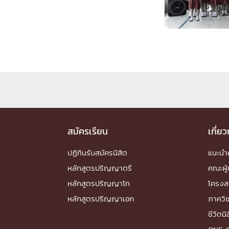
Engineering My World : สร้างสรรค์โลกใหม่
โครงการ Chula Engineering สนับสนุนการเรีย
(Lifelong Learning)
FACULTY
หน้าแรกบุคลากร

คณะผู้บริหาร
คณาจารย์ / บุคลากร
โคร
ทำเนียบศักดิ์อินทาเนีย
ศาสตราจารย์กิตติค
ปริญญากิตติมศักดิ์
สมัครเรียน
เกี่ย
DEPARTME
ปฏิทินรับสมัครนิสิต
แนะน
หลักสูตรปริญญาตรี
คณะผู้
หน้าแรกภาควิชา/หน่วยงาน

หลักสูตรปริญญาโท
โครงส
หน่วยงาน
เบอร์ติดต่อหน่วยงาน
หลักสูตรปริญญาเอก
ภาควิ
RESEARCH
ชีวิตนิ