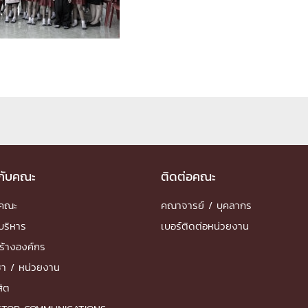
ด้วยวิศวกรรม
นรู้ตลอดชีวิต
งสร้างองค์กร
ุณ
วกับคณะ
ติดต่อคณะ
NTS
ำคณะ
คณาจารย์ / บุคลากร
บริหาร
เบอร์ติดต่อหน่วยงาน
ร้างองค์กร
ชา / หน่วยงาน
สิต