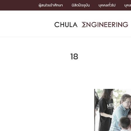
Skip
ผู้สนใจเข้าศึกษา
นิสิตปัจจุบัน
บุคคลทั่วไป
บุค
to
content
หน้าแรกSDGs/Covid19

Toward Innovative Society: fight COVID19
ADMISS
ACADEM
FACULTY
DEPART
RESEAR
ABOUT
หน้าแรกSDGs/Covid19

Sustainable Development Goals (SDGs)
ADMISSIO
18
หน้าแรกสมัครเรียน
หน้าแรกหลักสูตร
หน้าแรกบุคลากร
หน้าแรกภาควิชา/หน่วยงาน
หน้าแรกวิจัย
หน้าแรกเกี่ยวกับคณะ






หน้าแรกสมัครเรียน

หลักสูตรที่เปิดสอน
ข่าวรับสมัครนิสิต
ปฏิทินรับสมัครนิสิต
ACADEMI
หน้าแรกหลักสูตร

หลักสูตรปริญญาตรี
หลักสูตรปริญญาโท
หลักสูตรปริญญาเอก
BULLETIN