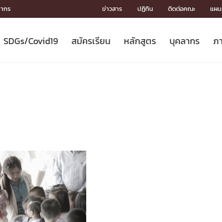
ลากร
ข่าวสาร
ปฏิทิน
ติดต่อคณะ
แผนผ
SDGs/Covid19
สมัครเรียน
หลักสูตร
บุคลากร
ภา
ION
ICS
MENTS
CH
Toward Innovative Society: fight
หลักสูตรที่เปิดสอน
หลักสูตรปริญญาตรี
คณะผู้บริหาร
หน่วยงาน
จรรยาบรรณนักวิจัย
เกี่ยวข้องกับ COVID-19















COVID19
(S
ปฏิทินรับสมัครนิสิต
หลักสูตรปริญญาเอก
โครงสร้างองค์กร
กลุ่มวิจัย
Partnership











N
Engineering My World : สร้างสรรค์
ศาสตราจารย์กิตติคุณ
ผลงานวิจัย
สิ่งอำนวยความสะดวก








โลกใหม่ด้วยวิศวกรรม
การ
ประชาสัมพันธ์ทุนวิจัย (ปกติ)
ดาวน์โหลด




ประกาศและแบบฟอร์ม
จุฬาฯ NetAuth





ติดต่อฝ่ายวิจัย
หน่วยวิศวศึกษา




multi-mentoring system

CS