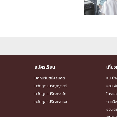
Engineering My World : สร้างสรรค์โลกใหม่
โครงการ Chula Engineering สนับสนุนการเรีย
(Lifelong Learning)
FACULTY
หน้าแรกบุคลากร

คณะผู้บริหาร
คณาจารย์ / บุคลากร
โคร
ทำเนียบศักดิ์อินทาเนีย
ศาสตราจารย์กิตติค
ปริญญากิตติมศักดิ์
สมัครเรียน
เกี่ย
DEPARTME
ปฏิทินรับสมัครนิสิต
แนะน
หลักสูตรปริญญาตรี
คณะผู้
หน้าแรกภาควิชา/หน่วยงาน

หลักสูตรปริญญาโท
โครงส
หน่วยงาน
เบอร์ติดต่อหน่วยงาน
หลักสูตรปริญญาเอก
ภาควิ
RESEARCH
ชีวิตนิ