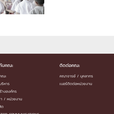
ด้วยวิศวกรรม
นรู้ตลอดชีวิต
งสร้างองค์กร
ุณ
วกับคณะ
ติดต่อคณะ
NTS
ำคณะ
คณาจารย์ / บุคลากร
บริหาร
เบอร์ติดต่อหน่วยงาน
ร้างองค์กร
ชา / หน่วยงาน
สิต