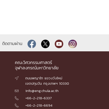
ติดตามผ่าน
คณะวิศวกรรมศาสตร์
จุฬาลงกรณ์มหาวิทยาลัย
ถนนพญาไท แขวงวังใหม่

เขตปทุมวัน กรุงเทพฯ 10330
info@eng.chula.ac.th

+66-2-218-6337

+66-2-218-6694
