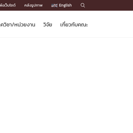
ังเว็บไซต์
คลังรูปภาพ
English

ควิชา/หน่วยงาน
วิจัย
เกี่ยวกับคณะ
Sustainable Development Goals
ข่าวรับสมัครนิสิต
หลักสูตรปริญญาโท
คณาจารย์ / บุคลากร
เบอร์ติดต่อหน่วยงาน
ข่าววิจัย
แนะนำคณะ


DGs)
BULLETIN
ทำเนียบศักดิ์อินทาเนีย
ทำเนียบนักวิจัย
โครงสร้างองค์กร
โครงการ Chula Engineering สนับสนุน
ปริญญากิตติมศักดิ์
วารสารวิชาการ
Facts and Figures
เรียนรู้ตลอดชีวิต (Lifelong Learning)
ประชาสัมพันธ์ทุนวิจัย (พิเศษ)
ติดต่อคณะ

คำถามด้านวิจัยที่พบบ่อย
ห้องสมุด

เชื่อมต่อหน่วยงานด้านวิจัย