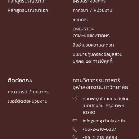
หลักสูตรปริญญาโท
โครงสร้างองค์กร
หลักสูตรปริญญาเอก
ภาควิชา / หน่วยงาน
ชีวิตนิสิต
ONE-STOP
COMMUNICATIONS
สิ่งอำนวยความสะดวก
นโยบายคุ้มครองข้อมูลส่วน
บุคคล และการใช้คุกกี้
ติดต่อคณะ
คณะวิศวกรรมศาสตร์
จุฬาลงกรณ์มหาวิทยาลัย
คณาจารย์ / บุคลากร
ถนนพญาไท แขวงวังใหม่

เบอร์ติดต่อหน่วยงาน
เขตปทุมวัน กรุงเทพฯ
10330
info@eng.chula.ac.th

+66-2-218-6337

+66-2-218-6694
