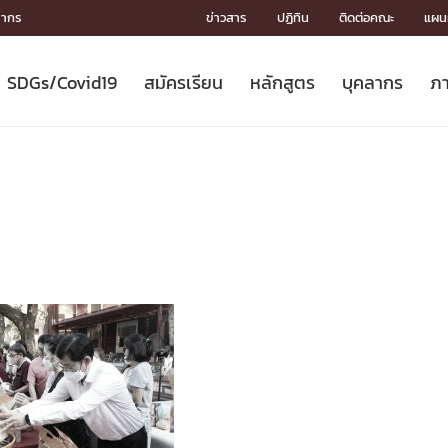
ลากร
ข่าวสาร
ปฏิทิน
ติดต่อคณะ
แผนผ
SDGs/Covid19
สมัครเรียน
หลักสูตร
บุคลากร
ภา
ION
ICS
MENTS
CH
Toward Innovative Society: fight
หลักสูตรที่เปิดสอน
หลักสูตรปริญญาตรี
คณะผู้บริหาร
หน่วยงาน
จรรยาบรรณนักวิจัย
เกี่ยวข้องกับ COVID-19















COVID19
(S
ปฏิทินรับสมัครนิสิต
หลักสูตรปริญญาเอก
โครงสร้างองค์กร
กลุ่มวิจัย
Partnership











N
Engineering My World : สร้างสรรค์
ศาสตราจารย์กิตติคุณ
ผลงานวิจัย
สิ่งอำนวยความสะดวก








โลกใหม่ด้วยวิศวกรรม
การ
ประชาสัมพันธ์ทุนวิจัย (ปกติ)
ดาวน์โหลด




ประกาศและแบบฟอร์ม
จุฬาฯ NetAuth





ติดต่อฝ่ายวิจัย
หน่วยวิศวศึกษา




multi-mentoring system

CS