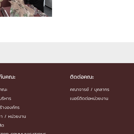
ด้วยวิศวกรรม
นรู้ตลอดชีวิต
งสร้างองค์กร
ุณ
วกับคณะ
ติดต่อคณะ
NTS
ำคณะ
คณาจารย์ / บุคลากร
บริหาร
เบอร์ติดต่อหน่วยงาน
ร้างองค์กร
ชา / หน่วยงาน
สิต