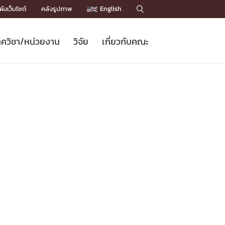
ังเว็บไซต์
คลังรูปภาพ
English

ควิชา/หน่วยงาน
วิจัย
เกี่ยวกับคณะ
Sustainable Development Goals
ข่าวรับสมัครนิสิต
หลักสูตรปริญญาโท
คณาจารย์ / บุคลากร
เบอร์ติดต่อหน่วยงาน
ข่าววิจัย
แนะนำคณะ


DGs)
BULLETIN
ทำเนียบศักดิ์อินทาเนีย
ทำเนียบนักวิจัย
โครงสร้างองค์กร
โครงการ Chula Engineering สนับสนุน
ปริญญากิตติมศักดิ์
วารสารวิชาการ
Facts and Figures
เรียนรู้ตลอดชีวิต (Lifelong Learning)
ประชาสัมพันธ์ทุนวิจัย (พิเศษ)
ติดต่อคณะ

คำถามด้านวิจัยที่พบบ่อย
ห้องสมุด

เชื่อมต่อหน่วยงานด้านวิจัย