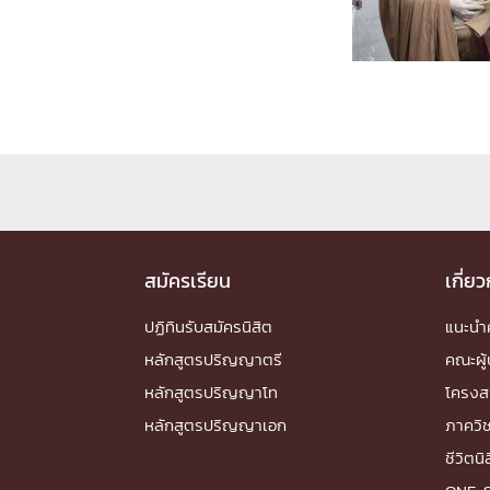
Engineering My World : สร้างสรรค์โลกใหม่
โครงการ Chula Engineering สนับสนุนการเรีย
(Lifelong Learning)
FACULTY
หน้าแรกบุคลากร

คณะผู้บริหาร
คณาจารย์ / บุคลากร
โคร
ทำเนียบศักดิ์อินทาเนีย
ศาสตราจารย์กิตติค
ปริญญากิตติมศักดิ์
สมัครเรียน
เกี่ย
DEPARTME
ปฏิทินรับสมัครนิสิต
แนะน
หลักสูตรปริญญาตรี
คณะผู้
หน้าแรกภาควิชา/หน่วยงาน

หลักสูตรปริญญาโท
โครงส
หน่วยงาน
เบอร์ติดต่อหน่วยงาน
หลักสูตรปริญญาเอก
ภาควิ
RESEARCH
ชีวิตนิ