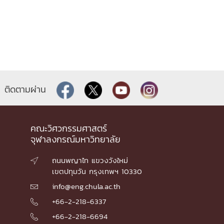
ติดตามผ่าน
คณะวิศวกรรมศาสตร์
จุฬาลงกรณ์มหาวิทยาลัย
ถนนพญาไท แขวงวังใหม่

เขตปทุมวัน กรุงเทพฯ 10330
info@eng.chula.ac.th

+66-2-218-6337

+66-2-218-6694
