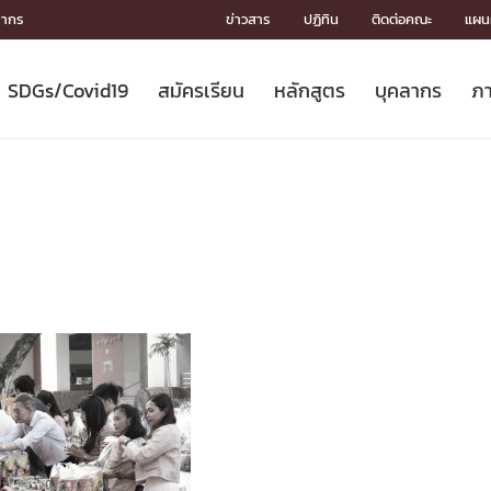
ลากร
ข่าวสาร
ปฏิทิน
ติดต่อคณะ
แผนผ
SDGs/Covid19
สมัครเรียน
หลักสูตร
บุคลากร
ภา
ION
ICS
MENTS
CH
Toward Innovative Society: fight
หลักสูตรที่เปิดสอน
หลักสูตรปริญญาตรี
คณะผู้บริหาร
หน่วยงาน
จรรยาบรรณนักวิจัย
เกี่ยวข้องกับ COVID-19















COVID19
(S
ปฏิทินรับสมัครนิสิต
หลักสูตรปริญญาเอก
โครงสร้างองค์กร
กลุ่มวิจัย
Partnership











N
Engineering My World : สร้างสรรค์
ศาสตราจารย์กิตติคุณ
ผลงานวิจัย
สิ่งอำนวยความสะดวก








โลกใหม่ด้วยวิศวกรรม
การ
ประชาสัมพันธ์ทุนวิจัย (ปกติ)
ดาวน์โหลด




ประกาศและแบบฟอร์ม
จุฬาฯ NetAuth





ติดต่อฝ่ายวิจัย
หน่วยวิศวศึกษา




multi-mentoring system

CS