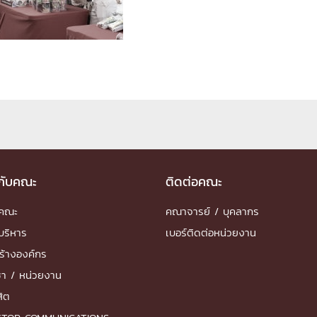
ด้วยวิศวกรรม
นรู้ตลอดชีวิต
งสร้างองค์กร
ุณ
วกับคณะ
ติดต่อคณะ
NTS
ำคณะ
คณาจารย์ / บุคลากร
บริหาร
เบอร์ติดต่อหน่วยงาน
ร้างองค์กร
ชา / หน่วยงาน
สิต