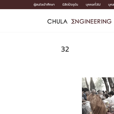
Skip
ผู้สนใจเข้าศึกษา
นิสิตปัจจุบัน
บุคคลทั่วไป
บุค
to
content
หน้าแรกSDGs/Covid19

Toward Innovative Society: fight COVID19
ADMISS
ACADEM
FACULTY
DEPART
RESEAR
ABOUT
หน้าแรกSDGs/Covid19

Sustainable Development Goals (SDGs)
ADMISSIO
32
หน้าแรกสมัครเรียน
หน้าแรกหลักสูตร
หน้าแรกบุคลากร
หน้าแรกภาควิชา/หน่วยงาน
หน้าแรกวิจัย
หน้าแรกเกี่ยวกับคณะ






หน้าแรกสมัครเรียน

หลักสูตรที่เปิดสอน
ข่าวรับสมัครนิสิต
ปฏิทินรับสมัครนิสิต
ACADEMI
หน้าแรกหลักสูตร

หลักสูตรปริญญาตรี
หลักสูตรปริญญาโท
หลักสูตรปริญญาเอก
BULLETIN