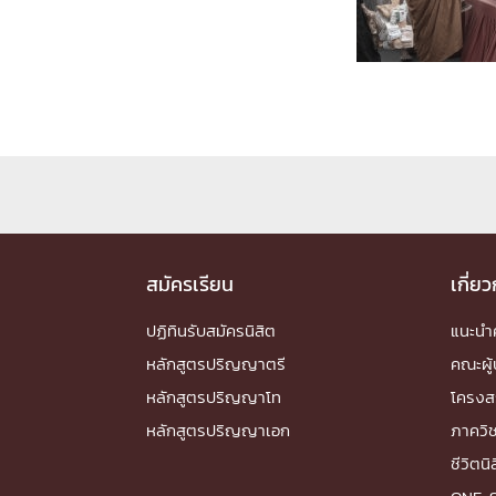
Engineering My World : สร้างสรรค์โลกใหม่
โครงการ Chula Engineering สนับสนุนการเรีย
(Lifelong Learning)
FACULTY
หน้าแรกบุคลากร

คณะผู้บริหาร
คณาจารย์ / บุคลากร
โคร
ทำเนียบศักดิ์อินทาเนีย
ศาสตราจารย์กิตติค
ปริญญากิตติมศักดิ์
สมัครเรียน
เกี่ย
DEPARTME
ปฏิทินรับสมัครนิสิต
แนะน
หลักสูตรปริญญาตรี
คณะผู้
หน้าแรกภาควิชา/หน่วยงาน

หลักสูตรปริญญาโท
โครงส
หน่วยงาน
เบอร์ติดต่อหน่วยงาน
หลักสูตรปริญญาเอก
ภาควิ
RESEARCH
ชีวิตนิ