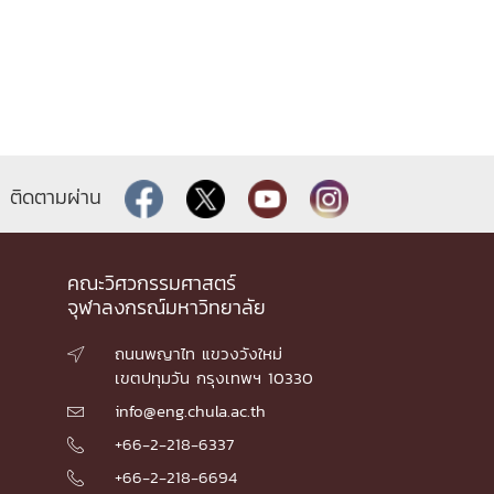
ติดตามผ่าน
คณะวิศวกรรมศาสตร์
จุฬาลงกรณ์มหาวิทยาลัย
ถนนพญาไท แขวงวังใหม่

เขตปทุมวัน กรุงเทพฯ 10330
info@eng.chula.ac.th

+66-2-218-6337

+66-2-218-6694
