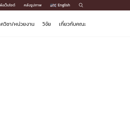
ังเว็บไซต์
คลังรูปภาพ
English

ควิชา/หน่วยงาน
วิจัย
เกี่ยวกับคณะ
Sustainable Development Goals
ข่าวรับสมัครนิสิต
หลักสูตรปริญญาโท
คณาจารย์ / บุคลากร
เบอร์ติดต่อหน่วยงาน
ข่าววิจัย
แนะนำคณะ


DGs)
BULLETIN
ทำเนียบศักดิ์อินทาเนีย
ทำเนียบนักวิจัย
โครงสร้างองค์กร
โครงการ Chula Engineering สนับสนุน
ปริญญากิตติมศักดิ์
วารสารวิชาการ
Facts and Figures
เรียนรู้ตลอดชีวิต (Lifelong Learning)
ประชาสัมพันธ์ทุนวิจัย (พิเศษ)
ติดต่อคณะ

คำถามด้านวิจัยที่พบบ่อย
ห้องสมุด

เชื่อมต่อหน่วยงานด้านวิจัย