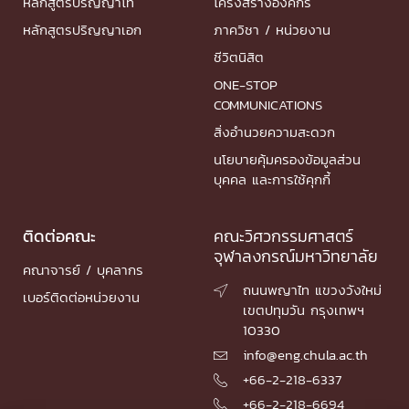
หลักสูตรปริญญาโท
โครงสร้างองค์กร
หลักสูตรปริญญาเอก
ภาควิชา / หน่วยงาน
ชีวิตนิสิต
ONE-STOP
COMMUNICATIONS
สิ่งอำนวยความสะดวก
นโยบายคุ้มครองข้อมูลส่วน
บุคคล และการใช้คุกกี้
ติดต่อคณะ
คณะวิศวกรรมศาสตร์
จุฬาลงกรณ์มหาวิทยาลัย
คณาจารย์ / บุคลากร
ถนนพญาไท แขวงวังใหม่

เบอร์ติดต่อหน่วยงาน
เขตปทุมวัน กรุงเทพฯ
10330
info@eng.chula.ac.th

+66-2-218-6337

+66-2-218-6694
