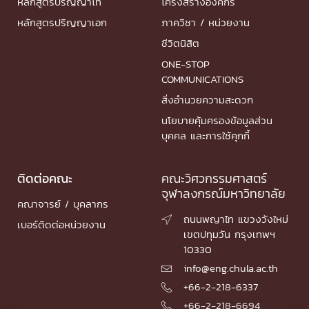
หลักสูตรปริญญาโท
โครงสร้างองค์กร
หลักสูตรปริญญาเอก
ภาควิชา / หน่วยงาน
ชีวิตนิสิต
ONE-STOP
COMMUNICATIONS
สิ่งอำนวยความสะดวก
นโยบายคุ้มครองข้อมูลส่วน
บุคคล และการใช้คุกกี้
ติดต่อคณะ
คณะวิศวกรรมศาสตร์
จุฬาลงกรณ์มหาวิทยาลัย
คณาจารย์ / บุคลากร
ถนนพญาไท แขวงวังใหม่

เบอร์ติดต่อหน่วยงาน
เขตปทุมวัน กรุงเทพฯ
10330
info@eng.chula.ac.th

+66-2-218-6337

+66-2-218-6694
