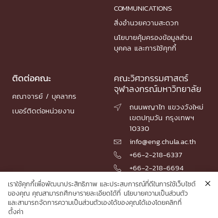
COMMUNICATIONS
สิ่งอำนวยความสะดวก
นโยบายคุ้มครองข้อมูลส่วน
บุคคล และการใช้คุกกี้
ติดต่อคณะ
คณะวิศวกรรมศาสตร์
จุฬาลงกรณ์มหาวิทยาลัย
คณาจารย์ / บุคลากร
ถนนพญาไท แขวงวังใหม่

เบอร์ติดต่อหน่วยงาน
เขตปทุมวัน กรุงเทพฯ
10330
info@eng.chula.ac.th

+66-2-218-6337

+66-2-218-6694

เราใช้คุกกี้เพื่อพัฒนาประสิทธิภาพ และประสบการณ์ที่ดีในการใช้เว็บไซต์
ของคุณ คุณสามารถศึกษารายละเอียดได้ที่
นโยบายความเป็นส่วนตัว
และสามารถจัดการความเป็นส่วนตัวเองได้ของคุณได้เองโดยคลิกที่
© 2026 Faculty of Engineering, Chulalongkorn University
ตั้งค่า